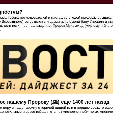
дностям?
тывал своих последователей и наставлял людей придерживавшихс
Всевышнего) встретился с людьми из племени бану Израиля и стал
спытали истинное наслаждение. Пророк Мухаммад (мир ему и благ
.
Открытие австралийских ученых, известное нашему Пророку (ﷺ) еще 1400 лет назад
нюю пору в нашу тарелку с горячей пищей или в порцию свежего в
епетильные и вовсе избавляются от «испорченной» по их мнению 