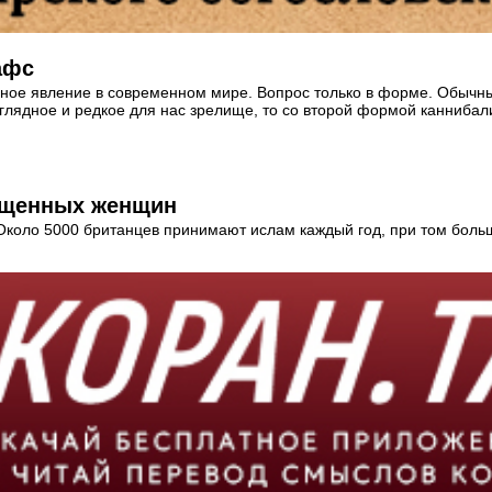
афс
нное явление в современном мире. Вопрос только в форме. Обычн
иглядное и редкое для нас зрелище, то со второй формой канниба
ращенных женщин
 Около 5000 британцев принимают ислам каждый год, при том бо