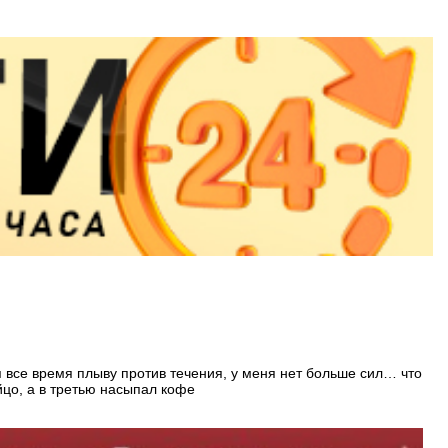
 я все время плыву против течения, у меня нет больше сил… что
йцо, а в третью насыпал кофе