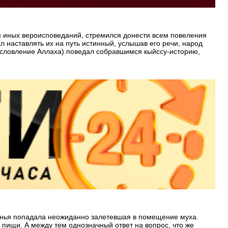
я иных вероисповеданий, стремился донести всем повеления
 наставлять их на путь истинный, услышав его речи, народ
ословление Аллаха) поведал собравшимся кыйссу-историю,
аренья попадала неожиданно залетевшая в помещение муха.
пищи. А между тем однозначный ответ на вопрос, что же