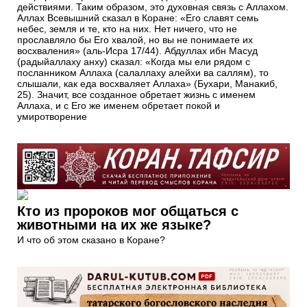
действиями. Таким образом, это духовная связь с Аллахом.
Аллах Всевышний сказал в Коране: «Его славят семь
небес, земля и те, кто на них. Нет ничего, что не
прославляло бы Его хвалой, но вы не понимаете их
восхваления» (аль-Исра 17/44). Абдуллах ибн Масуд
(радыйаллаху анху) сказал: «Когда мы ели рядом с
посланником Аллаха (салаллаху алейхи ва саллям), то
слышали, как еда восхваляет Аллаха» (Бухари, Манакиб,
25). Значит, все созданное обретает жизнь с именем
Аллаха, и с Его же именем обретает покой и
умиротворение
Кто из пророков мог общаться с
животными на их же языке?
И что об этом сказано в Коране?