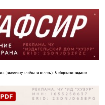
аха (салаллаху алейхи ва саллям). В сборниках хадисов