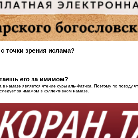
с точки зрения ислама?
итаешь его за имамом?
в намазе является чтение суры аль-Фатиха. Поэтому по поводу чт
о следует за имамом в коллективном намазе.