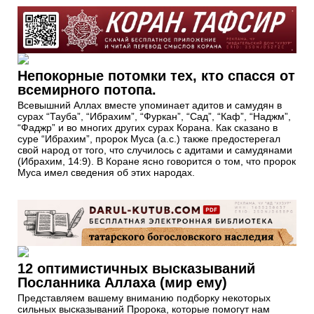
Непокорные потомки тех, кто спасся от
всемирного потопа.
Всевышний Аллах вместе упоминает адитов и самудян в
сурах “Тауба”, “Ибрахим”, “Фуркан”, “Сад”, “Каф”, “Наджм”,
“Фаджр” и во многих других сурах Корана. Как сказано в
суре “Ибрахим”, пророк Муса (а.с.) также предостерегал
свой народ от того, что случилось с адитами и самудянами
(Ибрахим, 14:9). В Коране ясно говорится о том, что пророк
Муса имел сведения об этих народах.
12 оптимистичных высказываний
Посланника Аллаха (мир ему)
Представляем вашему вниманию подборку некоторых
сильных высказываний Пророка, которые помогут нам