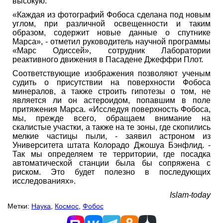
высокую.
«Каждая из фотографий Фобоса сделана под новым
углом, при различной освещенности и таким
образом, содержит новые данные о спутнике
Марса», - отметил руководитель научной программы
«Марс Одиссей», сотрудник Лаборатории
реактивного движения в Пасадене Джеффри Плот.
Соответствующие изображения позволяют ученым
судить о присутствии на поверхности Фобоса
минералов, а также строить гипотезы о том, не
является ли он астероидом, попавшим в поле
притяжения Марса. «Исследуя поверхность Фобоса,
мы, прежде всего, обращаем внимание на
скалистые участки, а также на те зоны, где скопились
мелкие частицы пыли, - заявил астроном из
Университета штата Колорадо Джошуа Бэнфлид. -
Так мы определяем те территории, где посадка
автоматической станции была бы сопряжена с
риском. Это будет полезно в последующих
исследованиях».
Islam-today
Метки:
Наука
,
Космос
,
Фобос