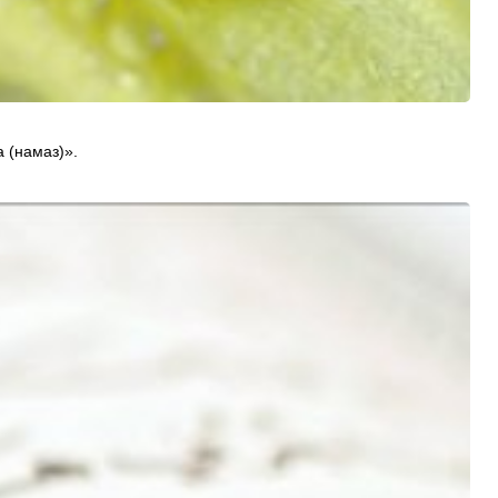
ва (намаз)».