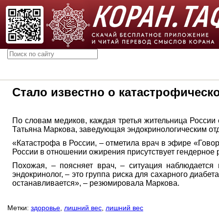
Стало известно о катастрофическ
По словам медиков, каждая третья жительница России
Татьяна Маркова, заведующая эндокринологическим от
«Катастрофа в России, – отметила врач в эфире «Говор
России в отношении ожирения присутствует гендерное р
Похожая, – поясняет врач, – ситуация наблюдается
эндокринолог, – это группа риска для сахарного диаб
останавливается», – резюмировала Маркова.
Метки:
здоровье
,
лишний вес
,
лишний вес