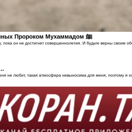
Один из 7-ми страшнейших грехов, названных Пророком Мухаммадом ﷺ
у, пока он не достигнет совершеннолетия. И будьте верны своим об
..
еня не любит, такая атмосфера невыносима для меня, поэтому я хо