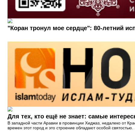
"Коран тронул мое сердце": 80-летний и
Для тех, кто ещё не знает: самые интере
В западной части Аравии в провинции Хиджаз, недалеко от Кр
времен этот город и это строение обладают особой святостью.