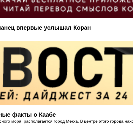
спанец впервые услышал Коран
сные факты о Каабе
асного моря, располагается город Мекка. В центре этого города н