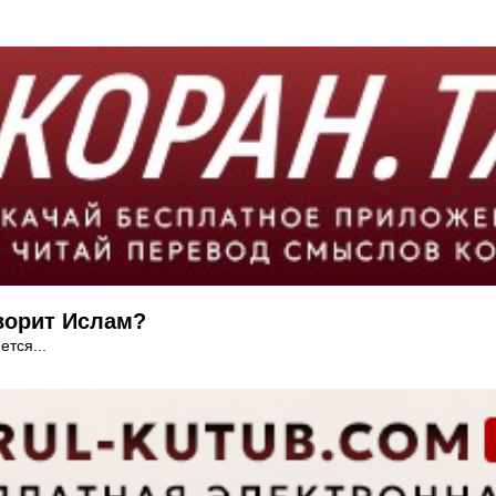
оворит Ислам?
тся...