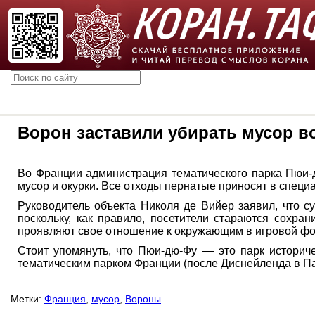
Ворон заставили убирать мусор в
Во Франции администрация тематического парка Пюи-д
мусор и окурки. Все отходы пернатые приносят в спец
Руководитель объекта Николя де Вийер заявил, что сут
поскольку, как правило, посетители стараются сохра
проявляют свое отношение к окружающим в игровой ф
Стоит упомянуть, что Пюи-дю-Фу — это парк историче
тематическим парком Франции (после Диснейленда в П
Метки:
Франция
,
мусор
,
Вороны