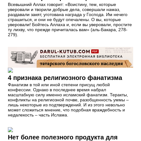
Всевышний Аллах говорит: «Воистину, тем, которые
уверовали и творили добрые дела, совершали намаз,
раздавали закят, уготована награда у Господа. Им нечего
страшиться, и они не будут опечалены. О вы, которые
уверовали! Бойтесь Аллаха и, если вы уверовали, простите
ту лихву, что прежде причиталась вам» (аль-Бакара, 278-
279).
4 признака религиозного фанатизма
Фанатизм в той или иной степени присущ любой
конфессии. Однако в последнее время набрал
масштабную силу именно исламский фанатизм. Теракты,
конфликты на религиозной почве, разобщенность уммы –
лишь некоторые из подтверждений. И из этого невольно
может сложиться мнение, что подобная враждебность и
недалекость – часть Ислама.
Нет более полезного продукта для