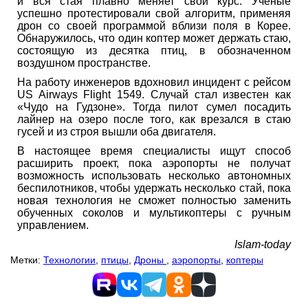
и вся стая плавно меняет свой курс. Ученые
успешно протестировали свой алгоритм, применяя
дрон со своей программой вблизи поля в Корее.
Обнаружилось, что один коптер может держать стаю,
состоящую из десятка птиц, в обозначенном
воздушном пространстве.
На работу инженеров вдохновил инцидент с рейсом
US Airways Flight 1549. Случай стал известен как
«Чудо на Гудзоне». Тогда пилот сумел посадить
лайнер на озеро после того, как врезался в стаю
гусей и из строя вышли оба двигателя.
В настоящее время специалисты ищут способ
расширить проект, пока аэропорты не получат
возможность использовать несколько автономных
беспилотников, чтобы удержать несколько стай, пока
новая технология не сможет полностью заменить
обученных соколов и мультикоптеры с ручным
управлением.
Islam-today
Метки:
Технологии
,
птицы
,
Дроны
,
аэропорты
,
коптеры