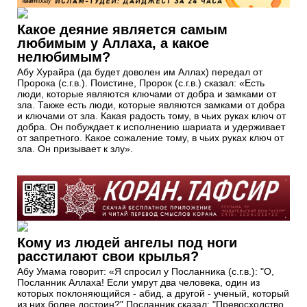
Какое деяние является самым
любимым у Аллаха, а какое
нелюбимым?
Абу Хурайра (да будет доволен им Аллах) передал от
Пророка (с.г.в.). Поистине, Пророк (с.г.в.) сказал: «Есть
люди, которые являются ключами от добра и замками от
зла. Также есть люди, которые являются замками от добра
и ключами от зла. Какая радость тому, в чьих руках ключ от
добра. Он побуждает к исполнению шариата и удерживает
от запретного. Какое сожаление тому, в чьих руках ключ от
зла. Он призывает к злу».
Кому из людей ангелы под ноги
расстилают свои крылья?
Абу Умама говорит: «Я спросил у Посланника (с.г.в.): "О,
Посланник Аллаха! Если умрут два человека, один из
которых поклоняющийся - абид, а другой - ученый, который
из них более достоин?" Посланник сказал: "Превосходство