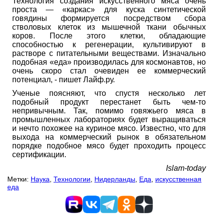
Технология создания искусственного мяса очень
проста — «каркас» для куска синтетической
говядины формируется посредством сбора
стволовых клеток из мышечной ткани обычных
коров. После этого клетки, обладающие
способностью к регенерации, культивируют в
растворе с питательными веществами. Изначально
подобная «еда» производилась для космонавтов, но
очень скоро стал очевиден ее коммерческий
потенциал, - пишет Лайф.ру.
Ученые поясняют, что спустя несколько лет
подобный продукт перестанет быть чем-то
непривычным. Так, помимо говяжьего мяса в
промышленных лабораториях будет выращиваться
и нечто похожее на куриное мясо. Известно, что для
выхода на коммерческий рынок в обязательном
порядке подобное мясо будет проходить процесс
сертификации.
Islam-today
Метки:
Наука
,
Технологии
,
Нидерланды
,
Еда
,
искусственная
еда