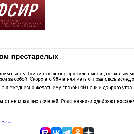
дом престарелых
шим сыном Томом всю жизнь прожили вместе, поскольку муж
сам за собой. Скоро его 98-летняя мать отправилась вслед
на и ежедневно желать ему спокойной ночи и доброго утра. 
т ее младших дочерей. Родственники одобряют воссоеди
арелых