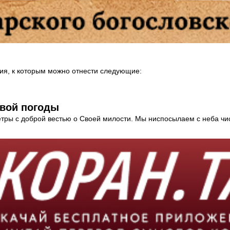
ия, к которым можно отнести следующие:
ивой погоды
етры с доброй вестью о Своей милости. Мы ниспосылаем с неба чи