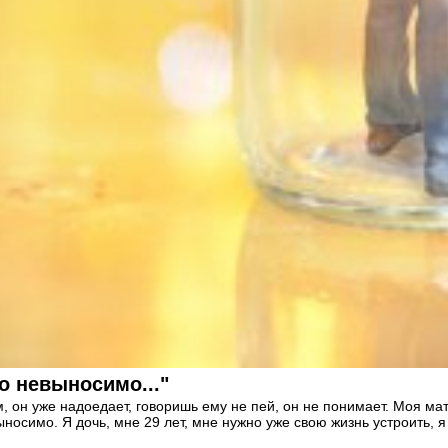
о невыносимо..."
, он уже надоедает, говоришь ему не пей, он не понимает. Моя мат
ыносимо. Я дочь, мне 29 лет, мне нужно уже свою жизнь устроить, я