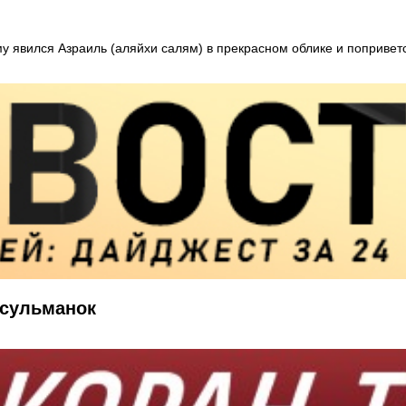
у явился Азраиль (аляйхи салям) в прекрасном облике и поприветс
усульманок