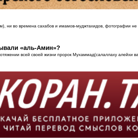
м), ни во времена сахабов и имамов-муджтахидов, фотографии не 
зывали «аль-Амин»?
 протяжении всей своей жизни пророк Мухаммад(салаллаху алейхи в