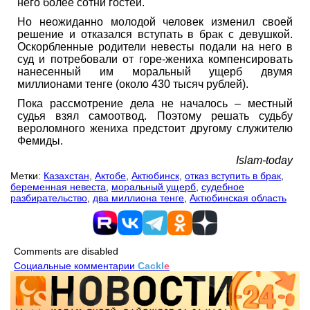
него более сотни гостей.
Но неожиданно молодой человек изменил своей
решение и отказался вступать в брак с девушкой.
Оскорбленные родители невесты подали на него в
суд и потребовали от горе-жениха компенсировать
нанесенный им моральный ущерб двумя
миллионами тенге (около 430 тысяч рублей).
Пока рассмотрение дела не началось – местный
судья взял самоотвод. Поэтому решать судьбу
вероломного жениха предстоит другому служителю
Фемиды.
Islam-today
Метки:
Казахстан
,
Актобе
,
Актюбинск
,
отказ вступить в брак
,
беременная невеста
,
моральный ущерб
,
судебное
разбирательство
,
два миллиона тенге
,
Актюбинская область
Comments are disabled
Социальные комментарии
Cackl
e