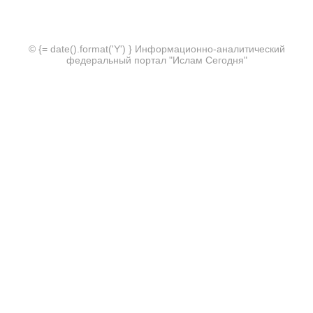
© {= date().format('Y') } Информационно-аналитический
федеральный портал "Ислам Сегодня"