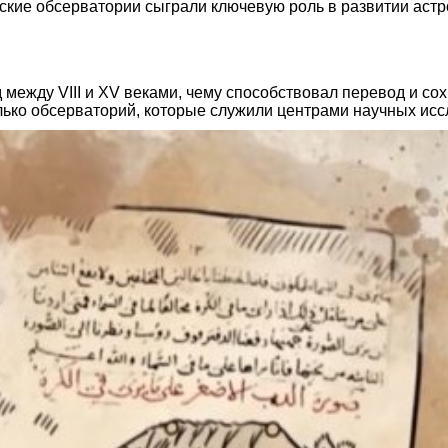
анские обсерватории сыграли ключевую роль в развитии а
между VIII и XV веками, чему способствовал перевод и со
олько обсерваторий, которые служили центрами научных ис