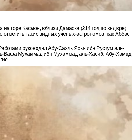
на горе Касьюн, вблизи Дамаска (214 год по хиджре).
 отметить таких видных ученых-астрономов, как Аббас
Работами руководил Абу-Сахль Яхья ибн Рустум аль-
уль-Вафа Мухаммад ибн Мухаммад аль-Хасиб, Абу-Хамид
гие.