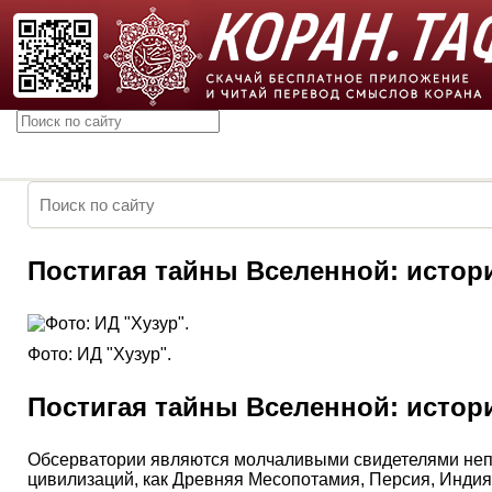
Постигая тайны Вселенной: истор
Фото: ИД "Хузур".
Постигая тайны Вселенной: истор
Обсерватории являются молчаливыми свидетелями непр
цивилизаций, как Древняя Месопотамия, Персия, Индия,