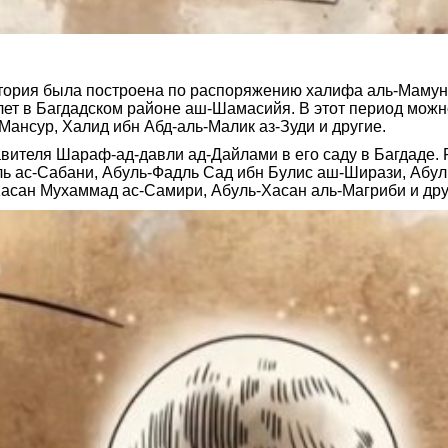
тория была построена по распоряжению халифа аль-Мамуна 
лет в Багдадском районе аш-Шамасийя. В этот период можно
Мансур, Халид ибн Абд-аль-Малик аз-Зуди и другие.
вителя Шараф-ад-давли ад-Дайлами в его саду в Багдаде. 
яль ас-Сабани, Абуль-Фадль Сад ибн Булис аш-Ширази, Аб
асан Мухаммад ас-Самири, Абуль-Хасан аль-Магриби и дру