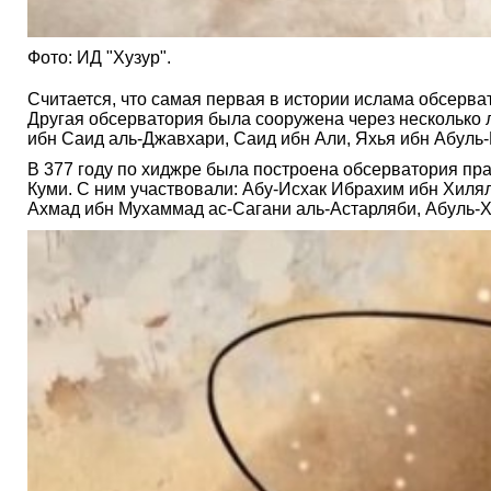
Фото: ИД "Хузур".
Считается, что самая первая в истории ислама обсерва
Другая обсерватория была сооружена через несколько 
ибн Саид аль-Джавхари, Саид ибн Али, Яхья ибн Абуль-
В 377 году по хиджре была построена обсерватория пра
Куми. С ним участвовали: Абу-Исхак Ибрахим ибн Хил
Ахмад ибн Мухаммад ас-Сагани аль-Астарляби, Абуль-Х