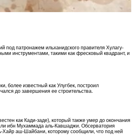
ий под патронажем ильханидского правителя Хулагу-
ыми инструментами, такими как фресковый квадрант, и
и, более известный как Улугбек, построил
чался до завершения ее строительства.
стен как Кади-заде), который также умер до окончания
Али ибн Мухаммада аль-Кавшаджи. Обсерватория
-Хайр аш-Шайбани, которому сообщили, что под ней