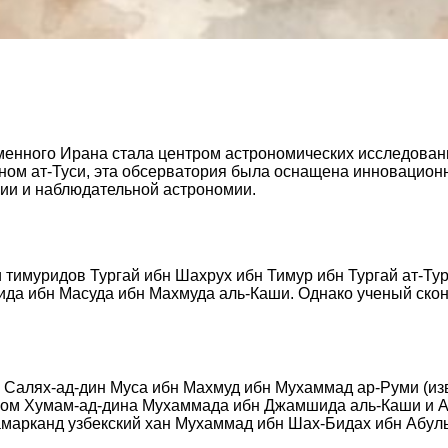
еменного Ирана стала центром астрономических исследован
ом ат-Туси, эта обсерватория была оснащена инновационн
рии и наблюдательной астрономии.
тимуридов Тургай ибн Шахрух ибн Тимур ибн Тургай ат-Турк
да ибн Масуда ибн Махмуда аль-Каши. Однако ученый скон
Салях-ад-дин Муса ибн Махмуд ибн Мухаммад ар-Руми (изве
твом Хумам-ад-дина Мухаммада ибн Джамшида аль-Каши и 
марканд узбекский хан Мухаммад ибн Шах-Бидах ибн Абуль