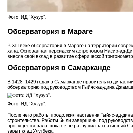
Фото: ИД "Хузур".
Обсерватория в Мараге
В XIII веке обсерватория в Мараге на территории совр
хана. Основанная персидским астрономом Насир-ад-Дин
внесла свой вклад в развитие сферической тригономет
Обсерватория в Самарканде
В 1428–1429 годах в Самарканде правитель из династии 
обсерваторию под руководством Гыйяс-ад-дина Джамши
Фото: ИД "Хузур".
После чего работы продолжил наставник Гыйяс-ад-дина 
строительства. Работы были завершены под руководс
просуществовала, пока ее не разрушил захвативший Са
зарыт клад Улугбека.