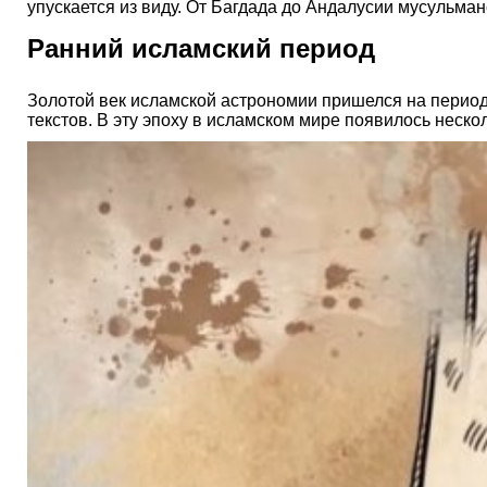
упускается из виду. От Багдада до Андалусии мусульм
Ранний исламский период
Золотой век исламской астрономии пришелся на период 
текстов. В эту эпоху в исламском мире появилось неск