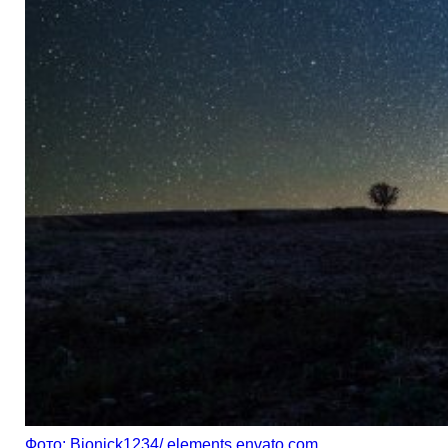
Фото: Bionick1234/ elements.envato.com