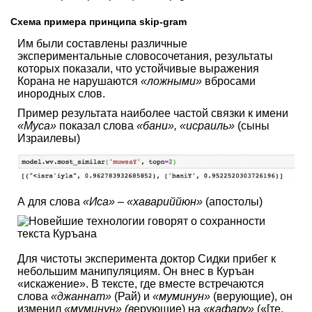
Схема примера принципа skip-gram
Им были составлены различные
экспериментальные словосочетания, результаты
которых показали, что устойчивые выражения
Корана не нарушаются
«ложными»
вбросами
инородных слов.
Пример результата наиболее частой связки к имени
«Муса»
показал слова
«бани», «исраиль»
(сыны
Израилевы)
А для слова
«Иса»
–
«хавариййюн»
(апостолы)
Для чистоты эксперимента доктор Сидки прибег к
небольшим манипуляциям. Он внес в Куръан
«искажение». В тексте, где вместе встречаются
слова
«джаннат»
(Рай) и
«муминун»
(верующие), он
изменил
«муминун» (в
ерующие) на
«кафару»
(«[те,