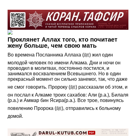
Проклянет Аллах того, кто почитает
жену больше, чем свою мать
Во времена Посланника Аллаха (ﷺ) жил один
молодой человек по имени Алкама. Дни и ночи он
проводил в молитвах, постоянно постился, и
занимался восхвалением Всевышнего. Но в один
прекрасный момент он сильно занемог, так, что даже
не смог говорить. Пророку (ﷺ) рассказали об этом, и
он послал к Алкаме троих сахабов: Али (р.а.), Билаля
(р.а.) и Аммар бин Ясира(р.а.). Все трое, повинуясь
повелению Пророка (ﷺ), отправились к больному
домой.