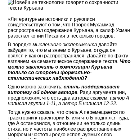
«Литературные источники и рукописи
свидетельствуют о том, что Пророк Мухаммад
распространил содержание Куръана, а халиф Усман
разослал копии Писания в несколько городов.
В порядке
мысленного эксперимента
давайте
забудем то, что мы знаем о Куръане, откуда он
взялся и как он распространялся. Давайте по факту
взглянем на семантическое содержание текста.
Что
можно заключить о композиции Куръана
только со стороны формально-
стилистических наблюдений?
Одно можно заключить:
стиль поддерживает
гипотезу об одном авторе
. Ради аргументации,
предположим, что есть два автора: скажем,
автор A
написал группы 1-11, а автор Б написал 12-22.
Тогда нужно сказать, что стиль A перемещается по
траектории к траектории Б, или что Б поднялся туда,
где A остановился, в отношении не только длины
стиха, но и частоты наиболее распространенных
морфем и частоты редко используемых слов