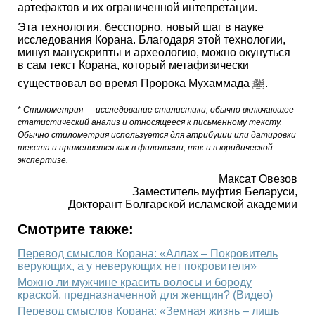
артефактов и их ограниченной интепретации.
Эта технология, бесспорно, новый шаг в науке
исследования Корана. Благодаря этой технологии,
минуя манускрипты и археологию, можно окунуться
в сам текст Корана, который метафизически
существовал во время Пророка Мухаммада ﷺ.
*
Стилометрия — исследование стилистики, обычно включающее
статистический анализ и относящееся к письменному тексту.
Обычно стилометрия используется для атрибуции или датировки
текста и применяется как в филологии, так и в юридической
экспертизе.
Максат Овезов
Заместитель муфтия Беларуси,
Докторант Болгарской исламской академии
Смотрите также:
Перевод смыслов Корана: «Аллах – Покровитель
верующих, а у неверующих нет покровителя»
Можно ли мужчине красить волосы и бороду
краской, предназначенной для женщин? (Видео)
Перевод смыслов Корана: «Земная жизнь – лишь