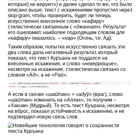
которые] не веруют») и далее сделал то же, что было
описано выше: текст с искажениями пропустил через
skip-gram, чтобы проверить, будет ли теперь
искусственно внесенное слово
«кафару»
стилистически связанным с
«джаннат».
Результат
его ошеломил: наиболее подходящим словом для
«кафару»
оказалось –
«нар»
(Огонь, т.е. Ад).
Таким образом, попытка искусственно связать эти
два слова дала негативный результат, который
показал, что текст Куръана не поддался на
внесенные искажения, и слово
«неверующие»
,
несмотря на искажение, стилистически связано со
словом
«Ад»
, а не
«Рай».
А если в связке
«шайтан» + «адуў»
(враг), слово
«шайтан»
изменить на
«Аллах»
, то получим –
«Хаким»
(Мудрый). То есть текст Куърана, несмотря
на вброс, показал устойчивость к искажению, и не
подтвердил новую связь слов.