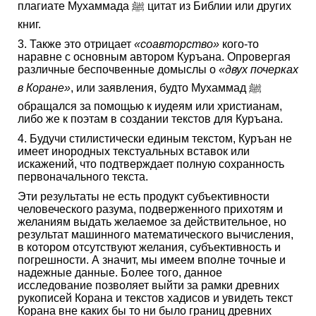
плагиате Мухаммада ﷺ цитат из Библии или других
книг.
3. Также это отрицает
«соавторство»
кого-то
наравне с основным автором Куръана. Опровергая
различные беспочвенные домыслы о
«двух почерках
в Коране»
, или заявления, будто Мухаммад ﷺ
обращался за помощью к иудеям или христианам,
либо же к поэтам в создании текстов для Куръана.
4. Будучи стилистически единым текстом, Куръан не
имеет инородных текстуальных вставок или
искажений, что подтверждает полную сохранность
первоначального текста.
Эти результаты не есть продукт субъективности
человеческого разума, подверженного прихотям и
желаниям выдать желаемое за действительное, но
результат машинного математического вычисления,
в котором отсутствуют желания, субъективность и
погрешности. А значит, мы имеем вполне точные и
надежные данные. Более того, данное
исследование позволяет выйти за рамки древних
рукописей Корана и текстов хадисов и увидеть текст
Корана вне каких бы то ни было границ древних