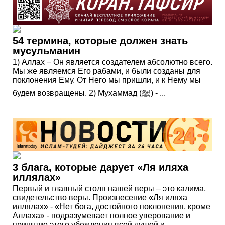
54 термина, которые должен знать
мусульманин
1) Аллах − Он является создателем абсолютно всего.
Мы же являемся Его рабами, и были созданы для
поклонения Ему. От Него мы пришли, и к Нему мы
будем возвращены. 2) Мухаммад (ﷺ) - ...
3 блага, которые дарует «Ля иляха
иллялах»
Первый и главный столп нашей веры – это калима,
свидетельство веры. Произнесение «Ля иляха
иллялах» - «Нет бога, достойного поклонения, кроме
Аллаха» - подразумевает полное уверование и
принятие этого убеждения всей душой и