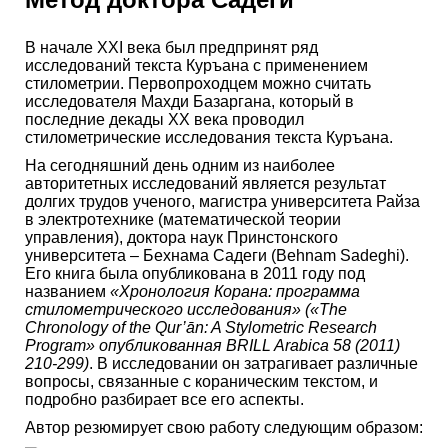
В начале ХХI века был предпринят ряд
исследований текста Куръана с применением
стилометрии. Первопроходцем можно считать
исследователя Махди Базаргана, который в
последние декады ХХ века проводил
стилометрические исследования текста Куръана.
На сегодняшний день одним из наиболее
авторитетных исследований является результат
долгих трудов ученого, магистра университета Райза
в электротехнике (математической теории
управления), доктора наук Принстонского
университета – Бехнама Садеги (Behnam Sadeghi).
Его книга была опубликована в 2011 году под
названием
«Хронология Корана: программа
стилометрического исследования» (
«The
Chronology of the Qur’ān: A Stylometric Research
Program» опубликованная BRILL Arabica 58 (2011)
210-299
)
. В исследовании он затрагивает различные
вопросы, связанные с кораническим текстом, и
подробно разбирает все его аспекты.
Автор резюмирует свою работу следующим образом: