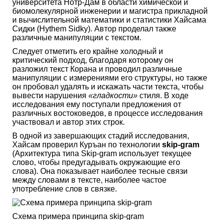
университета Нотр-Дам в области химической и
биомолекулярной инженерии и магистра прикладной
и вычислительной математики и статистики Хайсама
Сидки (Hythem Sidky). Автор проделал также
различные манипуляции с текстом.
Следует отметить его крайне холодный и
критический подход, благодаря которому он
разложил текст Корана и проводил различные
манипуляции с измерениями его структуры, но также
он пробовал удалять и искажать части текста, чтобы
вывести нарушения
«гладкости»
стиля. В ходе
исследования ему поступали предложения от
различных востоковедов, в процессе исследования
участвовал и автор этих строк.
В одной из завершающих стадий исследования,
Хайсам проверил Куръан по технологии
skip-gram
(Архитектура типа Skip-gram использует текущее
слово, чтобы предугадывать окружающие его
слова). Она показывает наиболее тесные связи
между словами в тексте, наиболее частое
употребление слов в связке.
Схема примера принципа skip-gram