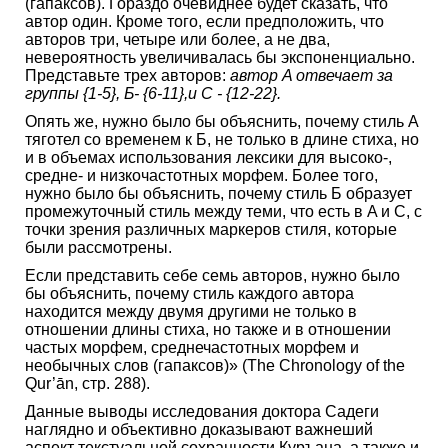
(гапаксов). Гораздо очевиднее будет сказать, что
автор один. Кроме того, если предположить, что
авторов три, четыре или более, а не два,
невероятность увеличивалась бы экспоненциально.
Представьте трех авторов:
автор A отвечает за
группы {1-5}, Б- {6-11},и C - {12-22}.
Опять же, нужно было бы объяснить, почему стиль А
тяготел со временем к Б, не только в длине стиха, но
и в объемах использования лексики для высоко-,
средне- и низкочастотных морфем. Более того,
нужно было бы объяснить, почему стиль Б образует
промежуточный стиль между теми, что есть в A и C, с
точки зрения различных маркеров стиля, которые
были рассмотрены.
Если представить себе семь авторов, нужно было
бы объяснить, почему стиль каждого автора
находится между двумя другими не только в
отношении длины стиха, но также и в отношении
частых морфем, среднечастотных морфем и
необычных слов (гапаксов)» (The Chronology of the
Qur’ān, стр. 288).
Данные выводы исследования доктора Садеги
наглядно и объективно доказывают важнеший
аспект текстуальной сохранности Куръана, а также и