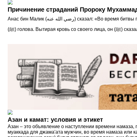
Анас бин Малик (رضي الله عنه) сказал: «Во время битвы при горе Ухуд брошенным камнем был сломан передний зуб Посланника Аллаха (ﷺ)и была рассечена его
(ﷺ) голова. Вытирая кровь со своего лица, о
Азан и камат: условия и этикет
Азан – это объявление о наступлении времени намаза, п
муаккада для джама'ата мужчин, во время намаза или к