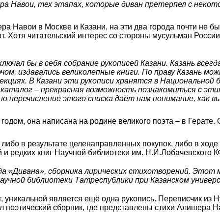
шера Навои, тех этапах, которые диван претерпел с неко
ера Навои в Москве и Казани, на эти два города почти не
т. Хотя читательский интерес со стороны мусульман России
ключал бы в себя собрание рукописей Казани. Казань все
чом, издавались великолепные книги. По праву Казань мо
екциях. В Казани эти рукописи хранятся в Национальной 
ш каталог – прекрасная возможность познакомиться с эт
но перечисление этого списка даёт нам понимание, как в
 годом, она написана на родине великого поэта – в Герате.
 либо в результате целенаправленных покупок, либо в ходе
 и редких книг Научной библиотеки им. Н.И.Лобачевского 
да «Дивана», сборника лирических стихотворений. Этот 
Научной библиотеки Татреспублики при Казанском универ
, уникальной является ещё одна рукопись. Переписчик из Н
л поэтический сборник, где представлены стихи Алишера Н