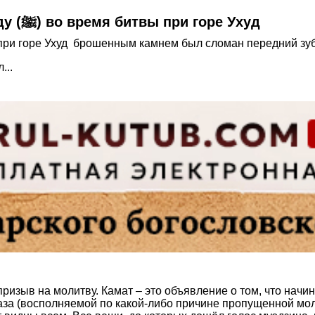
Причинение страданий Пророку Мухаммаду (ﷺ) во время битвы при горе Ухуд
н (ﷺ) сказал...
ризыв на молитву. Камат – это объявление о том, что начин
аза (восполняемой по какой-либо причине пропущенной мол