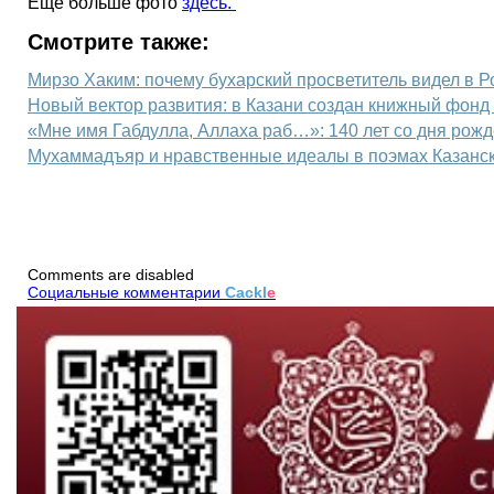
Еще больше фото
здесь.
Смотрите также:
Мирзо Хаким: почему бухарский просветитель видел в Ро
Новый вектор развития: в Казани создан книжный фон
«Мне имя Габдулла, Аллаха раб…»: 140 лет со дня рожд
Мухаммадъяр и нравственные идеалы в поэмах Казанск
Comments are disabled
Социальные комментарии
Cackl
e