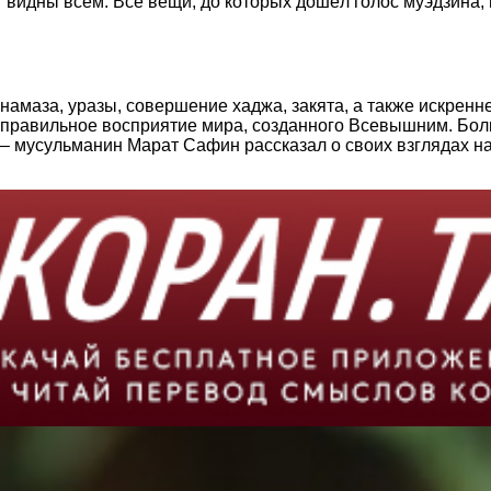
т видны всем. Все вещи, до которых дошёл голос муэдзина, 
намаза, уразы, совершение хаджа, закята, а также искре
правильное восприятие мира, созданного Всевышним. Бол
 – мусульманин Марат Сафин рассказал о своих взглядах на