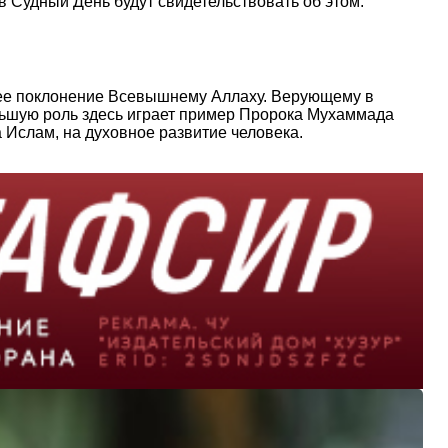
в Судный День будут свидетельствовать об этом.
ннее поклонение Всевышнему Аллаху. Верующему в
ьшую роль здесь играет пример Пророка Мухаммада
 Ислам, на духовное развитие человека.