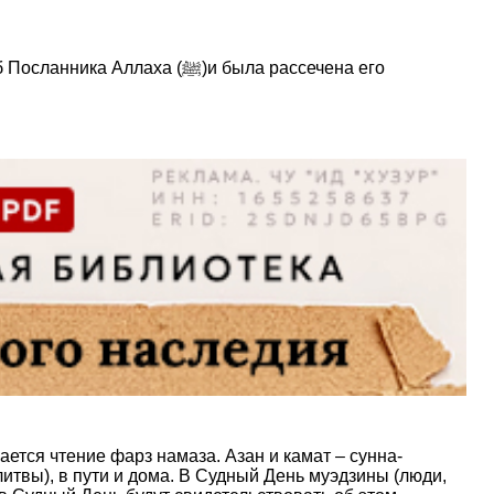
ается чтение фарз намаза. Азан и камат – сунна-
итвы), в пути и дома. В Судный День муэдзины (люди,