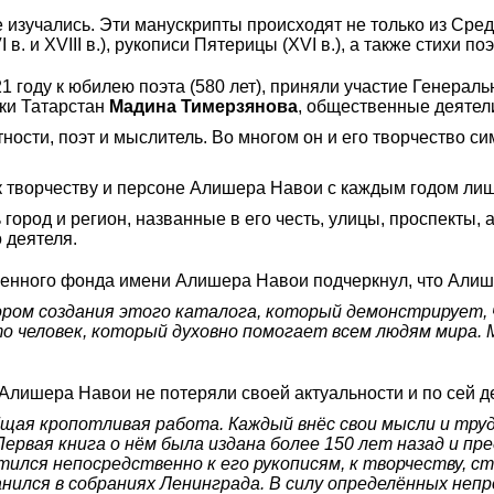
е изучались. Эти манускрипты происходят не только из Сре
 и XVIII в.), рукописи Пятерицы (XVI в.), а также стихи по
1 году к юбилею поэта (580 лет), приняли участие Генерал
ики Татарстан
Мадина Тимерзянова
, общественные деятели
тности, поэт и мыслитель. Во многом он и его творчество 
к творчеству и персоне Алишера Навои с каждым годом лиш
ь город и регион, названные в его честь, улицы, проспекты,
 деятеля.
енного фонда имени Алишера Навои подчеркнул, что Алише
ором создания этого каталога, который демонстрирует,
о человек, который духовно помогает всем людям мира. М
Алишера Навои не потеряли своей актуальности и по сей д
щая кропотливая работа. Каждый внёс свои мысли и труд
ервая книга о нём была издана более 150 лет назад и п
ился непосредственно к его рукописям, к творчеству, ст
анился в собраниях Ленинграда. В силу определённых не