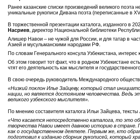
Ранее казанские списки произведений великого поэта н
уникальные рукописи Дивана поэта (переписанные в XVI в.
В торжественной презентации каталога, изданного в 202
Насриев
, директор Национальной библиотеки Республ
Алишер Навои – не чужой для России, и для татар в час
Азией и мусульманскими народами РФ.
По словам Генерального консула Узбекистана, интерес 
Об этом говорит тот факт, что в родном Узбекистане ест
чтят его деятельность как мыслителя и государственного
В свою очередь руководитель Международного обществ
«Низкий поклон Илье Зайцеву, который стал инициат
нации, но является достоянием человечества. Ведь эт
великого узбекского мыслителя».
По мнению составителя каталога Ильи Зайцева, тексты 
«Что касается непосредственно каталога, то это об
творчества Навои имеет давнюю историю в стране. П
как о государственном деятеле. Первым же, кто обрат
подготовил к изданию сборник рукописей, который хр