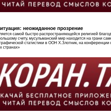
итуация: неожиданное прозрение
вляется самой быстро распространяющейся религией благод
большому счету, мусульманский мир находится на грани са
рафической статистики в ООН Х.Злотник, на конференции в
х странах»