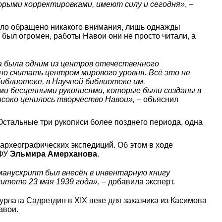
торыми корректировками, имеют силу и сегодня»
, –
 было обращено никакого внимания, лишь однажды
 был огромен, работы Навои они не просто читали, а
гда была одним из центров отечественного
жно считать центром мирового уровня. Всё это не
библиотеке, в Научной библиотеке им.
ими бесценными рукописями, которые были созданы в
ысоко ценилось творчество Навои»,
– объяснил
 Остальные три рукописи более позднего периода, одна
 археографических экспедиций. Об этом в ходе
КФУ
Эльмира Амерханова
.
манускрипт был внесён в инвентарную книгу
ситете 23 мая 1939 года»
, – добавила эксперт.
урлата Садретдин в XIX веке для заказчика из Касимова
авои.