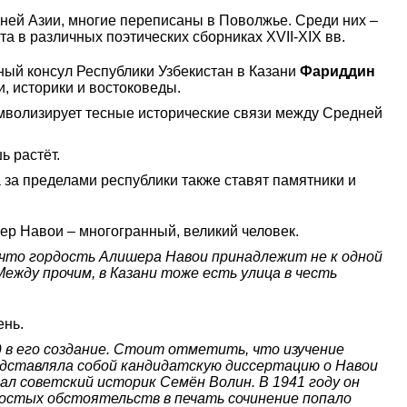
дней Азии, многие переписаны в Поволжье. Среди них –
эта в различных поэтических сборниках XVII-XIX вв.
ьный консул Республики Узбекистан в Казани
Фариддин
, историки и востоковеды.
символизирует тесные исторические связи между Средней
ь растёт.
 а за пределами республики также ставят памятники и
р Навои – многогранный, великий человек.
 что гордость Алишера Навои принадлежит не к одной
ежду прочим, в Казани тоже есть улица в честь
ень.
 в его создание. Стоит отметить, что изучение
редставляла собой кандидатскую диссертацию о Навои
ал советский историк Семён Волин. В 1941 году он
простых обстоятельств в печать сочинение попало