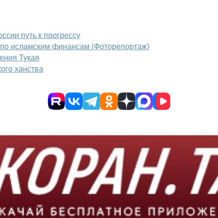
ссии путь к прогрессу
д по исламским финансам (Фоторепортаж)
ения Тукая
ого ханства