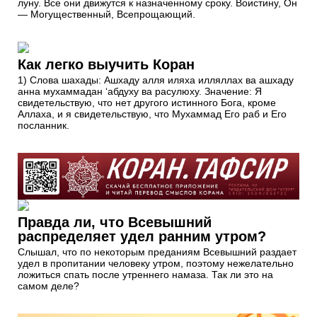
луну. Все они движутся к назначенному сроку. Воистину, Он
— Могущественный, Всепрощающий.
Как легко выучить Коран
1) Слова шахады: Ашхаду алля иляха илляллах ва ашхаду
анна мухаммадан ‘абдуху ва расулюху. Значение: Я
свидетельствую, что нет другого истинного Бога, кроме
Аллаха, и я свидетельствую, что Мухаммад Его раб и Его
посланник.
Правда ли, что Всевышний
распределяет удел ранним утром?
Слышал, что по некоторым преданиям Всевышний раздает
удел в пропитании человеку утром, поэтому нежелательно
ложиться спать после утреннего намаза. Так ли это на
самом деле?