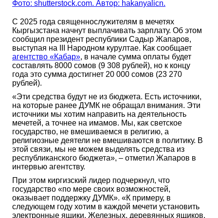
Фото: shutterstock.com. Автор: hakanyalicn.
С 2025 года священнослужителям в мечетях
Кыргызстана начнут выплачивать зарплату. Об этом
сообщил президент республики Садыр Жапаров,
выступая на III Народном курултае. Как сообщает
агентство «Кабар»
, в начале сумма оплаты будет
составлять 8000 сомов (9 308 рублей), но к концу
года это сумма достигнет 20 000 сомов (23 270
рублей).
«Эти средства будут не из бюджета. Есть источники,
на которые ранее ДУМК не обращал внимания. Эти
источники мы хотим направить на деятельность
мечетей, а точнее на имамов. Мы, как светское
государство, не вмешиваемся в религию, а
религиозные деятели не вмешиваются в политику. В
этой связи, мы не можем выделять средства из
республиканского бюджета», – отметил Жапаров в
интервью агентству.
При этом киргизский лидер подчеркнул, что
государство «по мере своих возможностей,
оказывает поддержку ДУМК». «К примеру, в
следующем году хотим в каждой мечети установить
электронные ящики. Железных, деревянных ящиков,