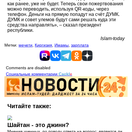
как ранее, уже не будет. Теперь свои пожертвования
можно переводить, используя QR-коды, через
телефон. Деньги на прямую попадут на счёт ДУМК.
ДУМК и совет улемов будут сами решать куда эти
средства направлять», – сказал президент
республики.
Islam-today
Метки:
мечети
,
Киргизия
,
Имамы
,
зарплата
Comments are disabled
Социальные комментарии
Cackl
e
Читайте также:
Шайтан - это джинн?
Мнения ученных, по поводу ответа на вопрос: является ли