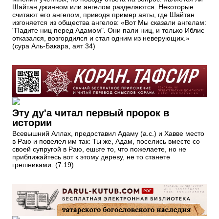
Шайтан джинном или ангелом разделяются. Некоторые
считают его ангелом, приводя пример аяты, где Шайтан
изгоняется из общества ангелов: «Вот Мы сказали ангелам:
"Падите ниц перед Адамом". Они пали ниц, и только Иблис
отказался, возгордился и стал одним из неверующих.»
(сура Аль-Бакара, аят 34)
Эту ду'a читал первый пророк в
истории
Всевышний Аллах, предоставил Адаму (а.с.) и Хавве место
в Раю и повелел им так: Ты же, Адам, поселись вместе со
своей супругой в Раю, ешьте то, что пожелаете, но не
приближайтесь вот к этому дереву, не то станете
грешниками. (7:19)