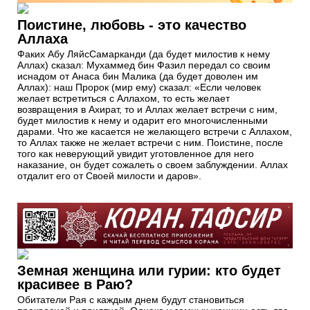
Поистине, любовь - это качество
Аллаха
Факих Абу ЛяйсСамарканди (да будет милостив к нему
Аллах) сказал: Мухаммед бин Фазил передал со своим
иснадом от Анаса бин Малика (да будет доволен им
Аллах): наш Пророк (мир ему) сказал: «Если человек
желает встретиться с Аллахом, то есть желает
возвращения в Ахират, то и Аллах желает встречи с ним,
будет милостив к нему и одарит его многочисленными
дарами. Что же касается не желающего встречи с Аллахом,
то Аллах также не желает встречи с ним. Поистине, после
того как неверующий увидит уготовленное для него
наказание, он будет сожалеть о своем заблуждении. Аллах
отдалит его от Своей милости и даров».
Земная женщина или гурии: кто будет
красивее в Раю?
Обитатели Рая с каждым днем будут становиться