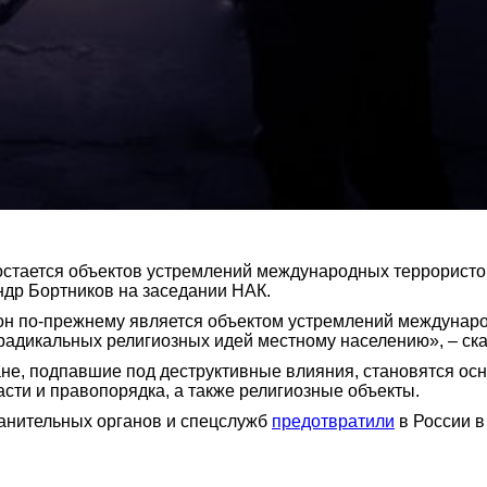
остается объектов устремлений международных террористо
ндр Бортников на заседании НАК.
он по-прежнему является объектом устремлений междунаро
дикальных религиозных идей местному населению», – сказ
ане, подпавшие под деструктивные влияния, становятся о
сти и правопорядка, а также религиозные объекты.
ранительных органов и спецслужб
предотвратили
в России в