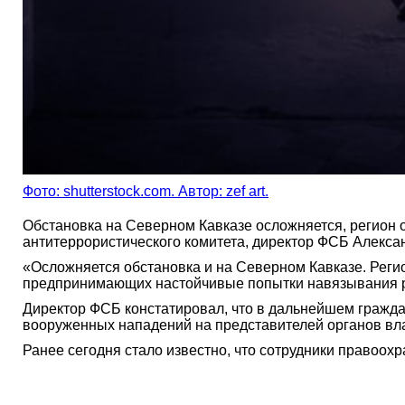
Фото: shutterstock.com. Автор: zef art.
Обстановка на Северном Кавказе осложняется, регион 
антитеррористического комитета, директор ФСБ Алекса
«Осложняется обстановка и на Северном Кавказе. Реги
предпринимающих настойчивые попытки навязывания ра
Директор ФСБ констатировал, что в дальнейшем гражд
вооруженных нападений на представителей органов вла
Ранее сегодня стало известно, что сотрудники правоох