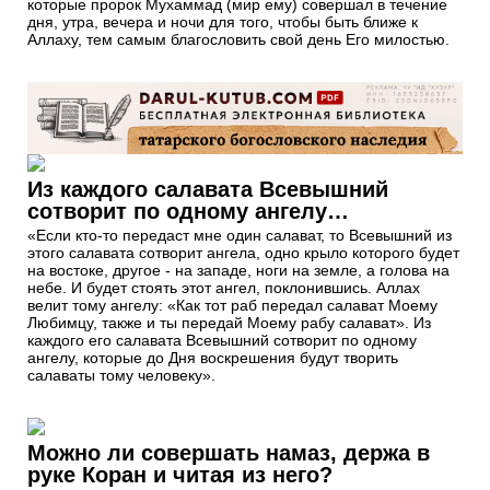
которые пророк Мухаммад (мир ему) совершал в течение
дня, утра, вечера и ночи для того, чтобы быть ближе к
Аллаху, тем самым благословить свой день Его милостью.
Из каждого салавата Всевышний
сотворит по одному ангелу…
«Если кто-то передаст мне один салават, то Всевышний из
этого салавата сотворит ангела, одно крыло которого будет
на востоке, другое - на западе, ноги на земле, а голова на
небе. И будет стоять этот ангел, поклонившись. Аллах
велит тому ангелу: «Как тот раб передал салават Моему
Любимцу, также и ты передай Моему рабу салават». Из
каждого его салавата Всевышний сотворит по одному
ангелу, которые до Дня воскрешения будут творить
салаваты тому человеку».
Можно ли совершать намаз, держа в
руке Коран и читая из него?