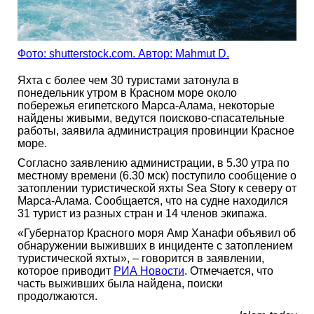
Фото: shutterstock.com. Автор: Mahmut D.
Яхта с более чем 30 туристами затонула в
понедельник утром в Красном море около
побережья египетского Марса-Алама, некоторые
найдены живыми, ведутся поисково-спасательные
работы, заявила администрация провинции Красное
море.
Согласно заявлению администрации, в 5.30 утра по
местному времени (6.30 мск) поступило сообщение о
затоплении туристической яхты Sea Story к северу от
Марса-Алама. Сообщается, что на судне находился
31 турист из разных стран и 14 членов экипажа.
«Губернатор Красного моря Амр Ханафи объявил об
обнаружении выживших в инциденте с затоплением
туристической яхты», – говорится в заявлении,
которое приводит
РИА Новости
. Отмечается, что
часть выживших была найдена, поиски
продолжаются.