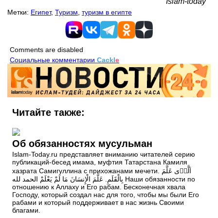
Islam-today
Метки:
Египет
,
Туризм
,
туризм в египте
Comments are disabled
Социальные комментарии
Cackl
e
Читайте также:
Об обязанностях мусульман
Islam-Today.ru представляет вниманию читателей серию
публикаций-бесед имама, муфтия Татарстана Камиля
хазрата Самигуллина с прихожанами мечети. اَلَّذٖى عَلَّمَ
بِالْقَلَمِ. عَلَّمَ الْإِنسَانَ مَا لَمْ يَعْلَمْ الحمد لله Наши обязанности по
отношению к Аллаху и Его рабам. Бесконечная хвала
Господу, который создал нас для того, чтобы мы были Его
рабами и который поддерживает в нас жизнь Своими
благами.