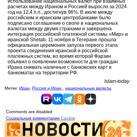
использование национальных валют при взаимных
расчетах между Ираном и Россией выросло за 2024
год на 12,4 п.п., достигнув 96%. В июле между
российским и иранским центробанками было
подписано соглашение о свопе в национальных
валютах между двумя странами и завершена
интеграция российской платежной системы «Мир» и
иранской Shetab. 11 ноября в Тегеране прошла
официальная церемония запуска первого этапа
проекта соединения иранской и российской
платежных систем, во время которой Фарзин
объявил о появлении возможности для граждан
Ирана снимать наличные с банковских карт в
банкоматах на территории РФ.
Islam-today
Метки:
Иран
,
Россия и Иран
,
национальные валюты
Comments are disabled
Социальные комментарии
Cackl
e