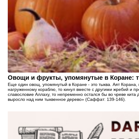
Овощи и фрукты, упомянутые в Коране: 
Еще один овощ, упомянутый в Коране - это тыква. Аят Корана, 
нагруженному кораблю, то кинул вместе с другими жребий и про
славословие Аллаху, то непременно остался бы во чреве кита д
выросло над ним тыквенное дерево» (Саффат: 139-146).