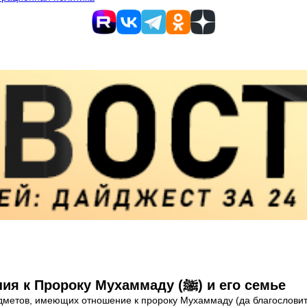
Уникальные предметы, имеющие отношения к Пророку Мухаммаду (ﷺ) и его семье
тов, имеющих отношение к пророку Мухаммаду (да благословит ег