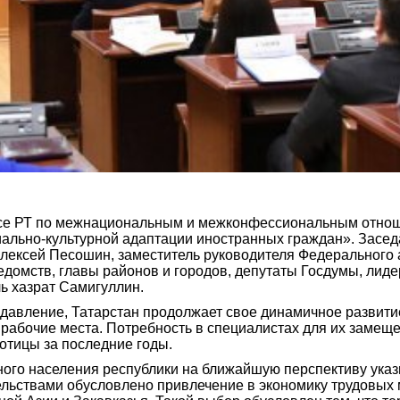
исе РТ по межнациональным и межконфессиональным отно
иально-культурной адаптации иностранных граждан». Засе
Алексей Песошин, заместитель руководителя Федерального 
ведомств, главы районов и городов, депутаты Госдумы, ли
ь хазрат Самигуллин.
давление, Татарстан продолжает свое динамичное развитие
рабочие места. Потребность в специалистах для их замеще
отицы за последние годы.
ного населения республики на ближайшую перспективу ука
ельствами обусловлено привлечение в экономику трудовых м