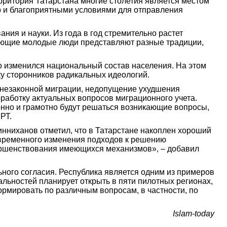
ерритория Татарстана многие столетия является местом
ур и благоприятными условиями для отправления
ия и науки. Из года в год стремительно растет
вающие молодые люди представляют разные традиции,
но изменился национальный состав населения. На этом
у сторонников радикальных идеологий.
 незаконной миграции, недопущение ухудшения
работку актуальных вопросов миграционного учета.
менно и грамотно будут решаться возникающие вопросы,
РТ.
нниханов отметил, что в Татарстане накоплен хороший
евременного изменения подходов к решению
вершенствования имеющихся механизмов», – добавил
ного согласия. Республика является одним из примеров
льностей планирует открыть в пяти пилотных регионах,
ормировать по различным вопросам, в частности, по
Islam-today