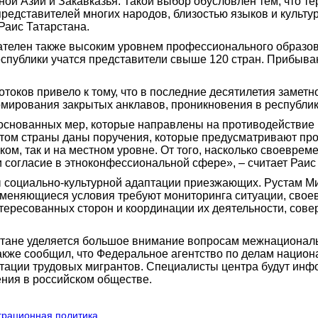
ой Азии и Закавказья. Такой выбор обусловлен тем, что т
представителей многих народов, близостью языков и культ
Раис Татарстана.
телен также высоким уровнем профессионального образован
республики учатся представители свыше 120 стран. Прибы
отоков привело к тому, что в последние десятилетия замет
мирования закрытых анклавов, проникновения в республик
боснованных мер, которые направлены на противодействие
нтом страны даны поручения, которые предусматривают про
ком, так и на местном уровне. От того, насколько своевре
и согласие в этноконфессиональной сфере», – считает Раис 
ы социально-культурной адаптации приезжающих. Рустам Ми
о меняющиеся условия требуют мониторинга ситуации, сво
нтересованных сторон и координации их деятельности, со
рстане уделяется большое внимание вопросам межнациональ
кже сообщил, что Федеральное агентство по делам национа
птации трудовых мигрантов. Специалисты центра будут инф
ния в российском обществе.
грационная политика