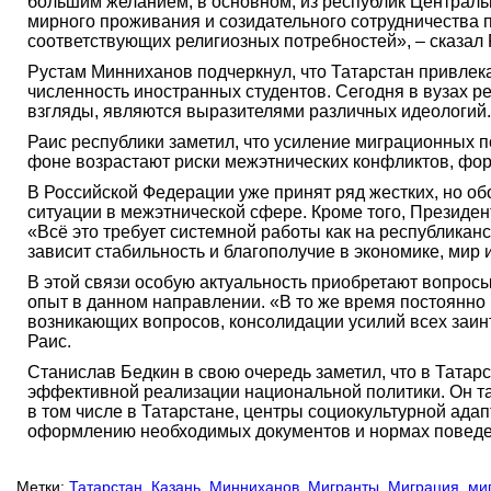
большим желанием, в основном, из республик Центральн
мирного проживания и созидательного сотрудничества 
соответствующих религиозных потребностей», – сказал 
Рустам Минниханов подчеркнул, что Татарстан привлека
численность иностранных студентов. Сегодня в вузах 
взгляды, являются выразителями различных идеологий.
Раис республики заметил, что усиление миграционных п
фоне возрастают риски межэтнических конфликтов, фор
В Российской Федерации уже принят ряд жестких, но о
ситуации в межэтнической сфере. Кроме того, Президе
«Всё это требует системной работы как на республиканс
зависит стабильность и благополучие в экономике, мир 
В этой связи особую актуальность приобретают вопрос
опыт в данном направлении. «В то же время постоянн
возникающих вопросов, консолидации усилий всех заи
Раис.
Станислав Бедкин в свою очередь заметил, что в Тата
эффективной реализации национальной политики. Он та
в том числе в Татарстане, центры социокультурной ада
оформлению необходимых документов и нормах поведе
Метки:
Татарстан
,
Казань
,
Минниханов
,
Мигранты
,
Миграция
,
ми