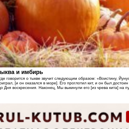
тыква и имбирь
где говорится о тыкве звучит следующим образом: «Воистину, Йунус
играл, [и он оказался в море]. Его проглотил кит, и он был досто
о Дня воскресения. Наконец, Мы выкинули его [из чрева кита] на п