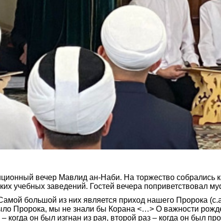
иционный вечер Мавлид ан-Наби. На торжество собрались 
ких учебных заведений. Гостей вечера поприветствовал му
ой большой из них является приход нашего Пророка (с.а.с
было Пророка, мы не знали бы Корана <…> О важности рожден
– когда он был изгнан из рая, второй раз – когда он был про