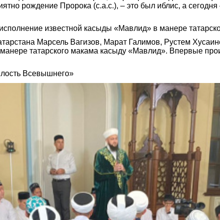
ятно рождение Пророка (с.а.с.), – это был иблис, а сегодня 
исполнение известной касыды «Мавлид» в манере татарско
арстана Марсель Вагизов, Марат Галимов, Рустем Хусаино
манере татарского макама касыду «Мавлид». Впервые прои