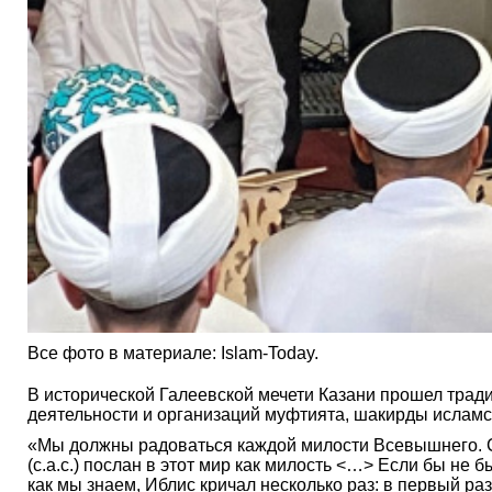
Все фото в материале: Islam-Today.
В исторической Галеевской мечети Казани прошел трад
деятельности и организаций муфтията, шакирды исламс
«Мы должны радоваться каждой милости Всевышнего. Сам
(с.а.с.) послан в этот мир как милость <…> Если бы не 
как мы знаем, Иблис кричал несколько раз: в первый раз 