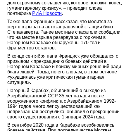
долгосрочному соглашению, которое положит конец
гуманитарному кризису», – приводит слова
понтифика
РИА Новости
.
Также папа Франциск рассказал, что молится за
жертв взрыва на автозаправочной станции близ
Степанакерта. Ранее местные спасатели сообщили,
что на месте взрыва резервуара с горючим в
Нагорном Карабахе обнаружены 170 тел и
фрагментов останков.
В конце сентября папа Франциск уже обращался с
призывом к прекращению боевых действий в
Нагорном Карабахе и поиску мирных решений ради
блага людей. Тогда, по его словам, в этом регионе
«ухудшилась уже критическая гуманитарная
ситуация».
Нагорный Карабах, объявивший о выходе из
Азербайджанской ССР 35 лет назад и после
вооруженного конфликта с Азербайджаном 1992-
1994 годов много лет существовавший как
непризнанная республика, объявил о прекращении
своего существования с 1 января 2024 года.
В сентябре 2020 года в Карабахе возобновились
боевые действия. При посредничестве Москвы