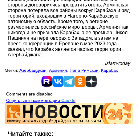
стороны договорились прекратить огонь. Армянская
сторона потеряла все районы вокруг Карабаха и ряд
территорий, входивших в Нагорно-Карабахскую
автономную область. Кроме того, в регионе
разместились российские миротворцы. Армения так
никогда и не признала Карабах, а ее премьер Никол
Пашинян на переговорах с Западом, а затем на
пресс-конференции в Ереване в мае 2023 года
заявил, что Карабах является частью территории
Азербайджана.
Islam-today
Метки:
Азербайджан
,
Армения
,
Папа Римский
,
Карабах
Comments are disabled
Социальные комментарии
Cackl
e
Читайте также: