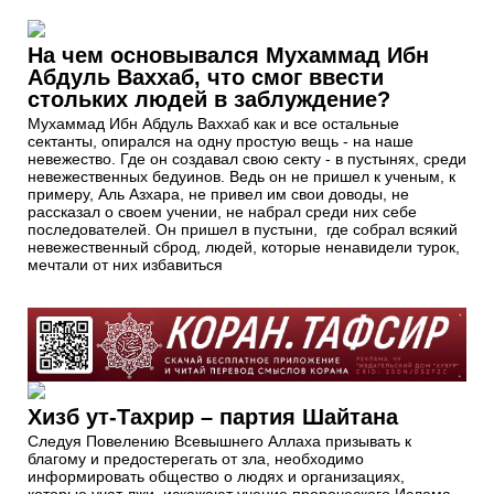
На чем основывался Мухаммад Ибн
Абдуль Ваххаб, что смог ввести
стольких людей в заблуждение?
Мухаммад Ибн Абдуль Ваххаб как и все остальные
сектанты, опирался на одну простую вещь - на наше
невежество. Где он создавал свою секту - в пустынях, среди
невежественных бедуинов. Ведь он не пришел к ученым, к
примеру, Аль Азхара, не привел им свои доводы, не
рассказал о своем учении, не набрал среди них себе
последователей. Он пришел в пустыни, где собрал всякий
невежественный сброд, людей, которые ненавидели турок,
мечтали от них избавиться
Хизб ут-Тахрир – партия Шайтана
Следуя Повелению Всевышнего Аллаха призывать к
благому и предостерегать от зла, необходимо
информировать общество о людях и организациях,
которые учат лжи, искажают учение пророческого Ислама.