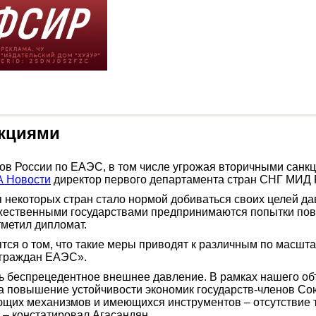
нкциями
ов России по ЕАЭС, в том числе угрожая вторичными санк
 Новости
директор первого департамента стран СНГ МИД 
екоторых стран стало нормой добиваться своих целей дав
ужественными государствами предпринимаются попытки пов
тметил дипломат.
ятся о том, что такие меры приводят к различным по масшт
 граждан ЕАЭС».
 беспрецедентное внешнее давление. В рамках нашего об
 повышение устойчивости экономик государств-членов Со
щих механизмов и имеющихся инструментов – отсутствие т
 – констатировал Агасандян.