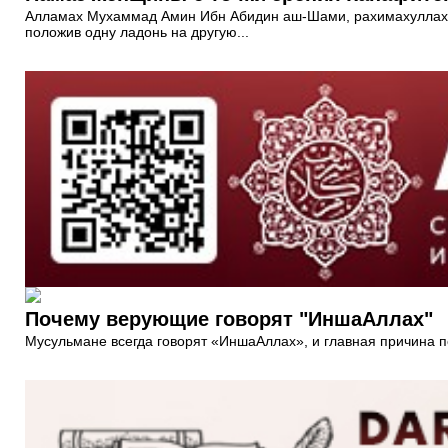
Алламах Мухаммад Амин Ибн Абидин аш-Шами, рахимахуллах: «Ж
положив одну ладонь на другую...
Почему верующие говорят "ИншаАллах"
Мусульмане всегда говорят «ИншаАллах», и главная причина п