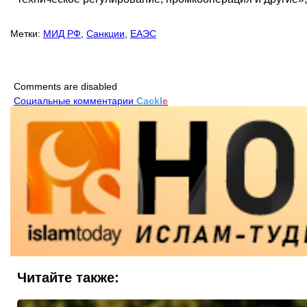
Метки:
МИД РФ
,
Санкции
,
ЕАЭС
Comments are disabled
Социальные комментарии
Cackl
e
Читайте также: