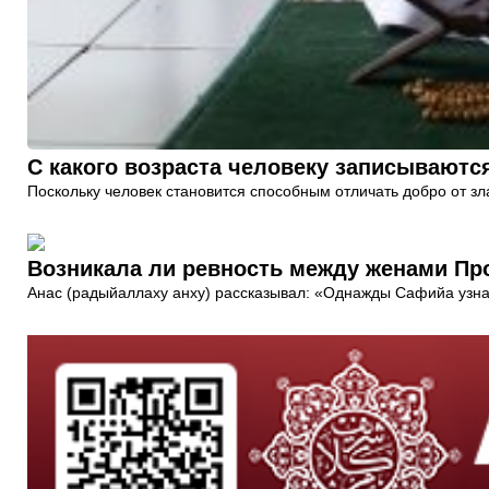
С какого возраста человеку записываютс
Поскольку человек становится способным отличать добро от зла
Возникала ли ревность между женами П
Анас (радыйаллаху анху) рассказывал: «Однажды Сафийа узнала