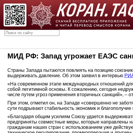
МИД РФ: Запад угрожает ЕАЭС са
Страны Запада пытаются повлиять на позицию союзник
выдерживать давление. Об этом заявил в интервью
РИА
«На современном этапе международных отношений для н
собой легитимной основы. К сожалению, сегодня недр
числе путем угроз применения вторичных санкций», – о
При этом, отметил он, на Западе «совершенно не забот
сути подрывают стабильность экономик и благополучие
«Благодаря общим усилиям Союзу удается выдерживать
предприняты совместные меры, которые направлены на
гражданам наших стран с использованием уже действую
техническое регулирование, промкооперация и другие»,