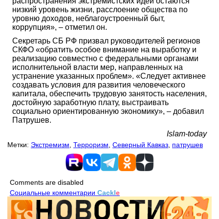
распространения экстремистских идей остаются
низкий уровень жизни, расслоение общества по
уровню доходов, неблагоустроенный быт,
коррупция», – отметил он.
Секретарь СБ РФ призвал руководителей регионов
СКФО «обратить особое внимание на выработку и
реализацию совместно с федеральными органами
исполнительной власти мер, направленных на
устранение указанных проблем». «Следует активнее
создавать условия для развития человеческого
капитала, обеспечить трудовую занятость населения,
достойную заработную плату, выстраивать
социально ориентированную экономику», – добавил
Патрушев.
Islam-today
Метки:
Экстремизм
,
Терроризм
,
Северный Кавказ
,
патрушев
Comments are disabled
Социальные комментарии
Cackl
e