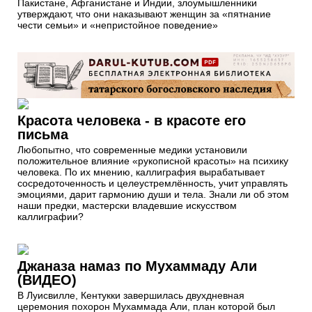
Пакистане, Афганистане и Индии, злоумышленники
утверждают, что они наказывают женщин за «пятнание
чести семьи» и «непристойное поведение»
Красота человека - в красоте его
письма
Любопытно, что современные медики установили
положительное влияние «рукописной красоты» на психику
человека. По их мнению, каллиграфия вырабатывает
сосредоточенность и целеустремлённость, учит управлять
эмоциями, дарит гармонию души и тела. Знали ли об этом
наши предки, мастерски владевшие искусством
каллиграфии?
Джаназа намаз по Мухаммаду Али
(ВИДЕО)
В Луисвилле, Кентукки завершилась двухдневная
церемония похорон Мухаммада Али, план которой был