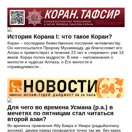
История Корана I: что такое Коран?
Коран – последнее божественное послание человечеству.
Он ниспосылался Пророку Мухаммаду, да благословит его
Аллах и приветствует, в течение 23 лет и «пережил» уже 14
веков. Коран полон мудрости. В нем – напоминания о
милости и чудесах Аллаха, о Его милости и
справедливости...
Для чего во времена Усмана (р.а.) в
мечетях по пятницам стал читаться
второй азан?
Во времена правления Абу Бакра и Умара (радыйаллаху
анхума), джума-намаз проводился точно так же, без каких