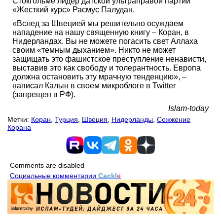
Стокгольме лидер датской ультраправой партии
«Жесткий курс» Расмус Палудан.
«Вслед за Швецией мы решительно осуждаем
нападение на нашу священную книгу – Коран, в
Нидерландах. Вы не можете погасить свет Аллаха
своим «темным дыханием». Никто не может
защищать это фашистское преступление ненависти,
выставив это как свободу и толерантность. Европа
должна остановить эту мрачную тенденцию», –
написал Калын в своем микроблоге в Twitter
(запрещен в РФ).
Islam-today
Метки:
Коран
,
Турция
,
Швеция
,
Нидерланды
,
Сожжение
Корана
Comments are disabled
Социальные комментарии
Cackl
e