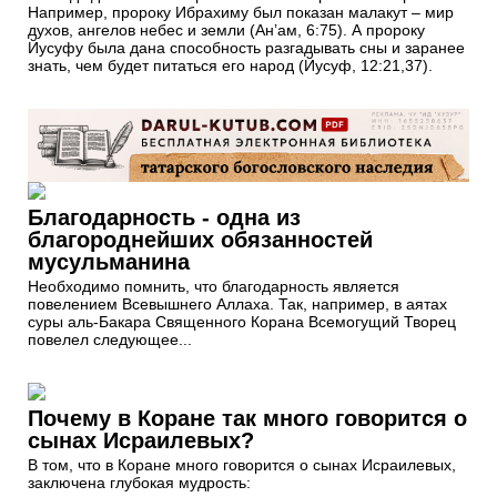
Например, пророку Ибрахиму был показан малакут – мир
духов, ангелов небес и земли (Ан’ам, 6:75). А пророку
Йусуфу была дана способность разгадывать сны и заранее
знать, чем будет питаться его народ (Йусуф, 12:21,37).
Благодарность - одна из
благороднейших обязанностей
мусульманина
Необходимо помнить, что благодарность является
повелением Всевышнего Аллаха. Так, например, в аятах
суры аль-Бакара Священного Корана Всемогущий Творец
повелел следующее...
Почему в Коране так много говорится о
сынах Исраилевых?
В том, что в Коране много говорится о сынах Исраилевых,
заключена глубокая мудрость: