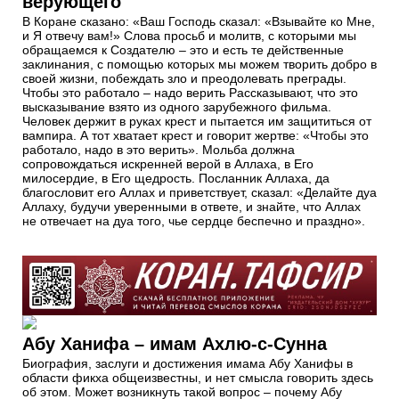
верующего
В Коране сказано: «Ваш Господь сказал: «Взывайте ко Мне,
и Я отвечу вам!» Слова просьб и молитв, с которыми мы
обращаемся к Создателю – это и есть те действенные
заклинания, с помощью которых мы можем творить добро в
своей жизни, побеждать зло и преодолевать преграды.
Чтобы это работало – надо верить Рассказывают, что это
высказывание взято из одного зарубежного фильма.
Человек держит в руках крест и пытается им защититься от
вампира. А тот хватает крест и говорит жертве: «Чтобы это
работало, надо в это верить». Мольба должна
сопровождаться искренней верой в Аллаха, в Его
милосердие, в Его щедрость. Посланник Аллаха, да
благословит его Аллах и приветствует, сказал: «Делайте дуа
Аллаху, будучи уверенными в ответе, и знайте, что Аллах
не отвечает на дуа того, чье сердце беспечно и праздно».
Абу Ханифа – имам Ахлю-с-Сунна
Биография, заслуги и достижения имама Абу Ханифы в
области фикха общеизвестны, и нет смысла говорить здесь
об этом. Может возникнуть такой вопрос – почему Абу