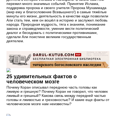
пережил много значимых событий. Принятие Ислама,
поддержка пророка и своего учителя Пророка Мухаммада
(мир ему и благословение Всевышнего!) в самые тяжёлые
минуты его жизни, деятельность в качестве кади позволили
Али стать тем, кем он вошёл в историю и заслужил любовь
народа. Природная мудрость, тяга к знаниям, понимание
закона и справедливости, умение вести политический
диалог и беседовать с политическими противниками,
сделали Али поистине великим государственным
деятелем.
25 удивительных фактов о
человеческом мозге
Почему Коран описывал переднюю часть головы как
лживую и грешную? Почему Коран не говорил, что человек
лживый и грешный? Какова связь между передней частью
головы и лживостью и греховностью? И какие еще факты от
человеческом мозге нам неизвестны?