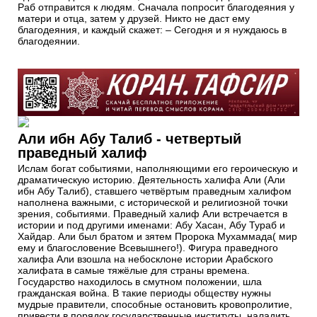
Раб отправится к людям. Сначала попросит благодеяния у
матери и отца, затем у друзей. Никто не даст ему
благодеяния, и каждый скажет: – Сегодня и я нуждаюсь в
благодеянии.
Али ибн Абу Талиб - четвертый
праведный халиф
Ислам богат событиями, наполняющими его героическую и
драматическую историю. Деятельность халифа Али (Али
ибн Абу Талиб), ставшего четвёртым праведным халифом
наполнена важными, с исторической и религиозной точки
зрения, событиями. Праведный халиф Али встречается в
истории и под другими именами: Абу Хасан, Абу Тураб и
Хайдар. Али был братом и зятем Пророка Мухаммада( мир
ему и благословение Всевышнего!). Фигура праведного
халифа Али взошла на небосклоне истории Арабского
халифата в самые тяжёлые для страны времена.
Государство находилось в смутном положении, шла
гражданская война. В такие периоды обществу нужны
мудрые правители, способные остановить кровопролитие,
привести в порядок государственные институты, наладить