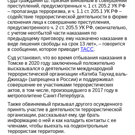
суда гражданин Ш. признан виновным в совершении
преступлений, предусмотренных ч. 1 ст. 205.2 УК РФ
– пропаганда терроризма, и ч. 1.1 ст. 205.1 УК РФ –
содействие террористической деятельности в форме
склонения лица к совершению преступления,
предусмотренного ч. 2 ст. 205.5 УК РФ, окончательно,
с учетом неотбытой части наказания по
предыдущему приговору, ему назначено наказание в
виде лишения свободы на срок 13 лет», – говорится
в сообщении, которое приводит
ТАСС
.
Суд установил, что во время отбывания наказания в
Томске в 2020 году заключенный положительно
высказывался о деятельности международной
террористической организации «Катиба Таухид валь-
Джихад» (запрещена в России) и поддерживал
совершение ее участниками террористических
актов, в том числе, произошедшего в 2017 году в
метрополитене Санкт-Петербурга.
Также обвиняемый призывал другого осужденного
принять участие в деятельности террористической
организации, рассказывал ему, где брать
информацию о ней и как наладить контакты с ее
членами, чтобы выехать на подконтрольные
террористам территории.