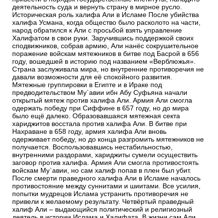
деятельность суда и вернуть страну в мирное русло.
Историческая роль халифа Али в Исламе После убийства
халифа Усмана, когда общество было расколото на части,
народ обратился к Али с просьбой взять управление
Халифатом в свои руки. Заручившись поддержкой своих
сподвижников, собрав армию, Али нанёс сокрушительное
поражение войскам мятежников в битве под Басрой в 656
году, вошедшей в историю под названием «Верблюжья».
Страна заслуживала мира, но внутренние противоречия не
давали возможности для её спокойного развития.
Мятежные группировки в Египте и в Ираке под
предводительством Му`авии ибн Абу Суфьяна начали
открытый мятеж против халифа Али. Армия Али смогла
одержать победу при Сиффине в 657 году, но до мира
было ещё далеко. Образовавшаяся мятежная секта
хариджитов восстала против халифа Али. В битве при
Нахраване в 658 году, армия халифа Али вновь
одерживает победу, но до конца разгромить мятежников не
получается. Воспользовавшись нестабильностью,
внутренними раздорами, хариджиты сумели осуществить
заговор против халифа. Армия Али смогла противостоять
войскам Му`авии, но сам халиф попав в плен был убит.
После смерти праведного халифа Али в Исламе началось
противостояние между суннитами и шиитами. Все усилия,
попытки мудрецов Ислама устранить противоречия не
привели к желаемому результату. Четвёртый праведный
халиф Али – выдающийся политический и религиозный
деятель в истории Ислама и Халифата. В жизни сам Али