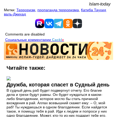
Islam-today
Метки:
Терроризм
,
пропаганда терроризма
,
Катиба Таухид
валь-Джихад
Comments are disabled
Социальные комментарии
Cackl
e
Читайте также:
Дружба, которая спасет в Судный день
В судный день раб будет подвергнут отчету. Его благие
дела и грехи будут равны. Он будет нуждаться в каком-
либо благодеянии, которое могло бы стать причиной
вхождения в рай. Аллах всевышний скажет ему: – О, мой
раб! Ты нуждаешься в одном благодеянии. Если найдется
такое, я помещу тебя в рай. Иди к людям и попроси у них
одно благодеяние. Может, кто-то из них подарит тебе его.