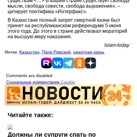
существам <…> В вашей стране существует свобода
мысли, свобода совести, свобода выражения», –
цитирует понтифика «Интерфакс».
В Казахстане полный запрет смертной казни был
принят на республиканском референдуме 5 июня
этого года. До этого в стране действовал мораторий
на высшую меру наказания.
Islam-today
Метки:
Казахстан
,
Папа Римский
,
смертная казнь
Comments are disabled
Социальные комментарии
Cackl
e
Читайте также:
Должны ли супруги спать по