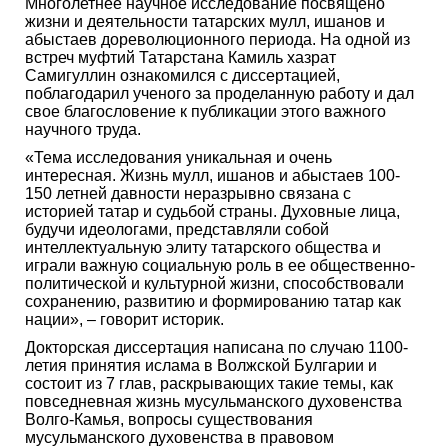
Многолетнее научное исследование посвящено
жизни и деятельности татарских мулл, ишанов и
абыстаев дореволюционного периода. На одной из
встреч муфтий Татарстана Камиль хазрат
Самигуллин ознакомился с диссертацией,
поблагодарил ученого за проделанную работу и дал
свое благословение к публикации этого важного
научного труда.
«Тема исследования уникальная и очень
интересная. Жизнь мулл, ишанов и абыстаев 100-
150 летней давности неразрывно связана с
историей татар и судьбой страны. Духовные лица,
будучи идеологами, представляли собой
интеллектуальную элиту татарского общества и
играли важную социальную роль в ее общественно-
политической и культурной жизни, способствовали
сохранению, развитию и формированию татар как
нации», – говорит историк.
Докторская диссертация написана по случаю 1100-
летия принятия ислама в Волжской Булгарии и
состоит из 7 глав, раскрывающих такие темы, как
повседневная жизнь мусульманского духовенства
Волго-Камья, вопросы существования
мусульманского духовенства в правовом