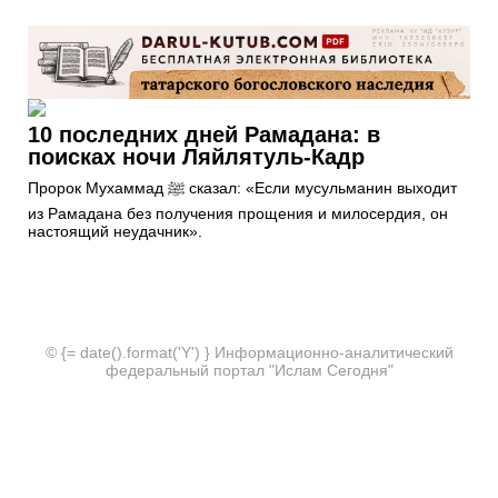
10 последних дней Рамадана: в
поисках ночи Ляйлятуль-Кадр
Пророк Мухаммад ﷺ сказал: «Если мусульманин выходит
из Рамадана без получения прощения и милосердия, он
настоящий неудачник».
© {= date().format('Y') } Информационно-аналитический
федеральный портал "Ислам Сегодня"