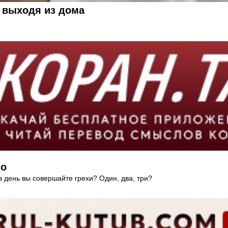
а, которое читал Пророк Мухаммад (ﷺ) выходя из дома
но
в день вы совершайте грехи? Один, два, три?