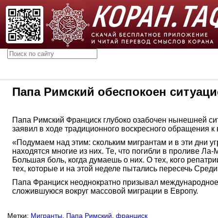
Папа Римский обеспокоен ситуаци
Папа Римский Франциск глубоко озабочен нынешней сит
заявил в ходе традиционного воскресного обращения к 
«Подумаем над этим: скольким мигрантам и в эти дни уг
находятся многие из них. Те, что погибли в проливе Ла-
Большая боль, когда думаешь о них. О тех, кого репат
тех, которые и на этой неделе пытались пересечь Сред
Папа Франциск неоднократно призывал международное 
сложившуюся вокруг массовой миграции в Европу.
Метки:
Мигранты
,
Папа Римский
,
франциск