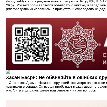
Дурруль-Мухтар» в разделе никаха говорится: وَيُنْدَبُ إعْلَانُهُ وَتَقْدِيمُ خُطْبَةٍ وَكَوْنُهُ فِي مَسْجِدِ يَوْمِ جُمُعَةٍ بِعَاقِدٍ رَشِيدٍ وَشُهُودٍ عُدُولٍ، وَالِاسْتِدَانَةُ لَهُ وَالنَّظَرُ إلَيْهَا قَبْلَهُ، وَكَوْنُهَا دُونَهُ سِنًّا وَحَسَبًا وَعِزًّا، وَمَالًا وَفَوْقَهُ خُلُقًا وَأَدَبًا وَوَرَعًا
وَجَمَالًا. Мустахаббом является объявлять о никахе, и перед ним читать хутбу, а также проводить никах в мечети в день Джума (в пятницу). Важно, чтобы никях был проведен правильным
(благоразумным) человеком, в присутствии справедливых (адл
Хасан Басри: Не обвиняйте в ошибках дру
– О потомок Адама! Истинно верующий, несмотря на все свои б
чувствами в сердце. Он всегда пребывает между двумя страхами
миг. Он всегда размышляет над ответами на эти вопросы.