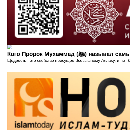
Кого Пророк Мухаммад (ﷺ) 
Щедрость - это свойство присущее Всевышнему Аллаху, и нет 