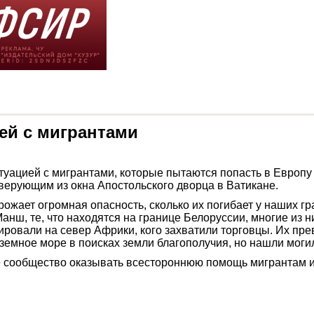
ей с мигрантами
уацией с мигрантами, которые пытаются попасть в Европу 
верующим из окна Апостольского дворца в Ватикане.
рожает огромная опасность, сколько их погибает у наших гра
Манш, те, что находятся на границе Белоруссии, многие из 
риировали на север Африки, кого захватили торговцы. Их п
иземное море в поисках земли благополучия, но нашли моги
сообщество оказывать всестороннюю помощь мигрантам и 