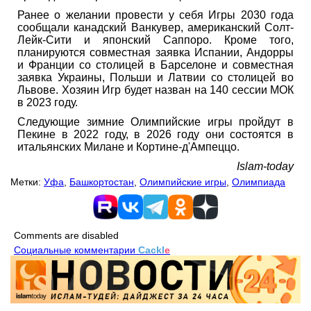
Ранее о желании провести у себя Игры 2030 года
сообщали канадский Ванкувер, американский Солт-
Лейк-Сити и японский Саппоро. Кроме того,
планируются совместная заявка Испании, Андорры
и Франции со столицей в Барселоне и совместная
заявка Украины, Польши и Латвии со столицей во
Львове. Хозяин Игр будет назван на 140 сессии МОК
в 2023 году.
Следующие зимние Олимпийские игры пройдут в
Пекине в 2022 году, в 2026 году они состоятся в
итальянских Милане и Кортине-д'Ампеццо.
Islam-today
Метки:
Уфа
,
Башкортостан
,
Олимпийские игры
,
Олимпиада
Comments are disabled
Социальные комментарии
Cackl
e