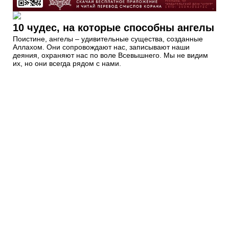
10 чудес, на которые способны ангелы
Поистине, ангелы – удивительные существа, созданные
Аллахом. Они сопровождают нас, записывают наши
деяния, охраняют нас по воле Всевышнего. Мы не видим
их, но они всегда рядом с нами.
Имена Всевышнего: Аллах, Ар-Рахман,
Ар-Рахим
Как часто мы произносим имена Аллаха? Всевышний
обещал верующим, постоянно поминающим Аллаха, Свое
прощение и великую награду. Наш любимый Пророк ﷺ
сказал: «Поминающий своего Господа и не поминающий
своего Господа подобны живому и мёртвому» (Бухари,
Муслим).