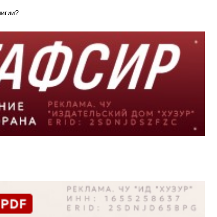
лигии?