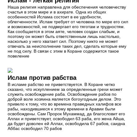
Ислам - легкая религия
Наша религия направлена для обеспечения человечеству
счастья в этом мире и в ахирате. Одна из общих
особенностей Ислама состоит в ее удобности,
облегченности. Ислам требует от человека по мере его сил
и возможностей, не подвергает его тяготам и трудностям.
Как сообщается в этом аяте, человек создан слабым, и
поэтому он может быть ответственным лишь настолько,
насколько у него хватает сил. Поэтому никто не может
отвечать за неисполнение таких дел, сделать которые ему
не под силу. В связи с этим в Коране содержится такое
повеление
Ислам против рабства
В исламе рабство не приветствуется. В Коране четко
сказано, что искуплением за определенные грехи может
служить освобождение раба. Освобождение рабов по
доброй воле хозяина является богоугодным делом. Это
привело к тому, что во времена праведных халифов все
рабы, находившиеся к этому времени в Аравии были
освобождены. Сам Пророк Мухаммад, да благословит его
Аллах и приветствует, освободил 63 раба, его жена Айша,
да будет доволен ей Аллах, освободила 67 рабов, саидна
Аббас освободил 70 рабов