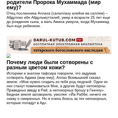
родители Пророка Мухаммада (мир
ему)?
Отец посланника Аллаха (салаллаху алейхи ва саллям) –
Абдуллах ибн Абдульмутталиб, умер в возрасте 25 лет еще
до рождения сына, а мать Амина умерла, когда Мухаммад
был еще ребенком.
Почему люди были сотворены с
разным цветом кожи?
Историки и знатоки тафсира говорили, что задумав
сотворить Адама (мир ему), Аллах Всевышний сказал
земле: «Мне нужно создать из тебя род людской. Одни из
них станут повиноваться Мне, а другие будут непокорны.
Праведных введу в Рай, а непокорных брошу в Геенну».
Бедная земля заговорила, умоляя: «Йа Рабби, ничего не
скажу о смиренных. Но я очень боюсь за тех непокорных,
которые попадут в Ад».