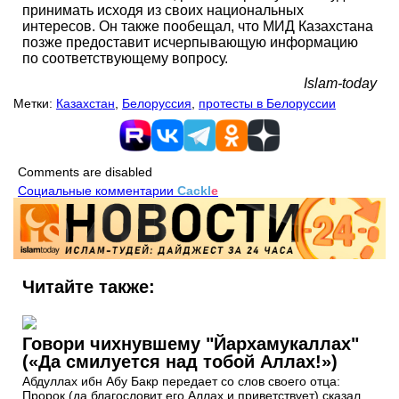
принимать исходя из своих национальных
интересов. Он также пообещал, что МИД Казахстана
позже предоставит исчерпывающую информацию
по соответствующему вопросу.
Islam-today
Метки:
Казахстан
,
Белоруссия
,
протесты в Белоруссии
Comments are disabled
Социальные комментарии
Cackl
e
Читайте также:
Говори чихнувшему "Йархамукаллах"
(«Да смилуется над тобой Аллах!»)
Абдуллах ибн Абу Бакр передает со слов своего отца:
Пророк (да благословит его Аллах и приветствует) сказал