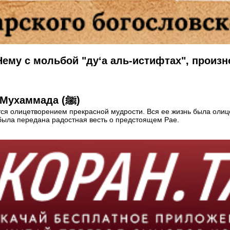
Нему с мольбой "ду‘а аль-истифтах", прои
9 мудрых высказываний дочери Пророка Мухаммада (ﷺ)
я олицетворением прекрасной мудрости. Вся ее жизнь была олице
была передана радостная весть о предстоящем Рае.