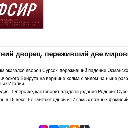
етний дворец, переживший две миро
ным оказался дворец Сурсок, переживший падение Османск
рического Бейрута на вершине холма с видом на ныне разр
 из Италии.
дия. Теперь же, как говорит владелец здания Родерик Сурсо
ан в 18 веке. Ее считают одной из 7 самых важных фамилий