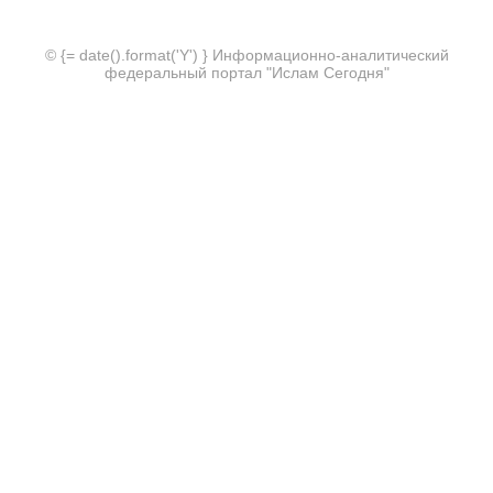
© {= date().format('Y') } Информационно-аналитический
федеральный портал "Ислам Сегодня"