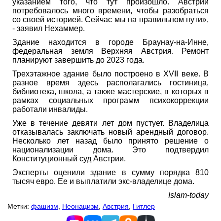
указанием того, что тут произошло. Австрии
потребовалось много времени, чтобы разобраться
со своей историей. Сейчас мы на правильном пути»,
- заявил Нехаммер.
Здание находится в городе Браунау-на-Инне,
федеральная земля Верхняя Австрия. Ремонт
планируют завершить до 2023 года.
Трехэтажное здание было построено в XVII веке. В
разное время здесь располагались гостиница,
библиотека, школа, а также мастерские, в которых в
рамках социальных программ психокоррекции
работали инвалиды.
Уже в течение девяти лет дом пустует. Владелица
отказывалась заключать новый арендный договор.
Несколько лет назад было принято решение о
национализации дома. Это подтвердил
Конституционный суд Австрии.
Эксперты оценили здание в сумму порядка 810
тысяч евро. Ее и выплатили экс-владелице дома.
Islam-today
Метки:
фашизм
,
Неонацизм
,
Австрия
,
Гитлер