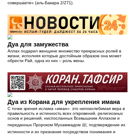
совершаете» (аль-Бакара 2/271).
Дуа для замужества
Аллах подарил женщине множество прекрасных ролей в
жизни, исполняя которые достойным образом она может
обрести Рай, одна из них – роль жены.
Дуа из Корана для укрепления имана
С точки зрения ислама «иман»: это непоколебимая вера в
правильность и истинность всех откровений, религиозных
основ и решений, ниспосланных Всевышним Аллахом и
переданных Пророком Мухаммадом ﷺ, подтверждение их
истинности и их признание посредством понимания и