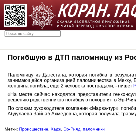
Погибшую в ДТП паломницу из Рос
Паломницу из Дагестана, которая погибла в результа
занимающейся организацией паломничества в Мекку, Бу
женщина погибла, еще 2 человека пострадали, - пишет
«На месте сейчас находятся представители генконсу
решению родственников погибшую похоронят в Эр-Рия
По словам руководителя компании «Марва-тур», погиб
Абдулаева Зайнаб Ахмедовна, которая получила травму
Метки:
Происшествие
,
Хадж
,
Эр-Рияд
,
паломники