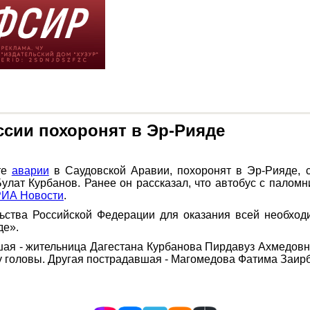
сии похоронят в Эр-Рияде
те
аварии
в Саудовской Аравии, похоронят в Эр-Рияде, 
лат Курбанов. Ранее он рассказал, что автобус с паломн
РИА Новости
.
льства Российской Федерации для оказания всей необход
де».
шая - жительница Дагестана Курбанова Пирдавуз Ахмедовна
 головы. Другая пострадавшая - Магомедова Фатима Заирбе