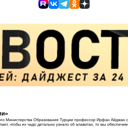
ми»
о Министерства Образования Турции профессор Ирфан Айджан сказ
елает, чтобы их чадо детально узнало об алавитах, то мы обеспе