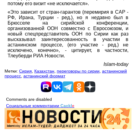
потому его визит «не исключается».
«Это зависит от стран-гарантов (перемирия в САР -
РФ, Ирана, Турции - ред.), но я недавно был в
Брюсселе на сирийской конференции,
организованной ООН совместно с Евросоюзом, и
новый спецпредставитель ООН по Сирии как раз
высказывал заинтересованность в участии в
астанинском процессе, (его участие - ред.) не
исключено, конечно», - цитирует, в частности,
Тлеуберди РИА Новости.
Islam-today
Метки:
Сирия
,
Казахстан
,
переговоры по сирии
,
астанинский
процесс
,
астанинский формат
Comments are disabled
Социальные комментарии
Cackl
e