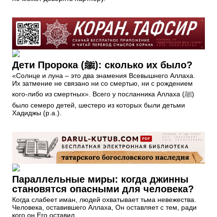
Дети Пророка (ﷺ): сколько их было?
«Солнце и луна – это два знамения Всевышнего Аллаха.
Их затмение не связано ни со смертью, ни с рождением
кого-либо из смертных». Всего у посланника Аллаха (ﷺ)
было семеро детей, шестеро из которых были детьми
Хадиджы (р.а.).
Параллельные миры: когда джинны
становятся опасными для человека?
Когда слабеет иман, людей охватывает тьма невежества.
Человека, оставившего Аллаха, Он оставляет с тем, ради
кого он Его оставил.