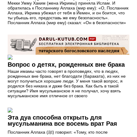
Мекки Умму Хаким (жена Икримы) приняла Ислам. И
обратилась к Посланнику Аллаха (мир ему): «О, Посланник
Аллаха, Икрима убежал от тебя в Йемен, и он боится, что
ты убьешь его, предоставь же ему безопасность».
Посланник Аллаха (мир ему) сказал: «Он в безопасности»
Вопрос о детях, рожденных вне брака
Наши имамы часто говорят в проповедях, что в людях,
рожденных вне брака, нет благодати (бараката), из них не
могут получиться хорошие люди. У меня такой вопрос, я
родился без никаха и даже без брака. Как быть в такой
ситуации? Имя мусульманское я не получал, хочу взять
мусульманское имя отличное от своего
Эта дуа способна открыть для
мусульманина все восемь врат Рая
Посланник Аллаха (ﷺ) говорил: «Тому, кто после