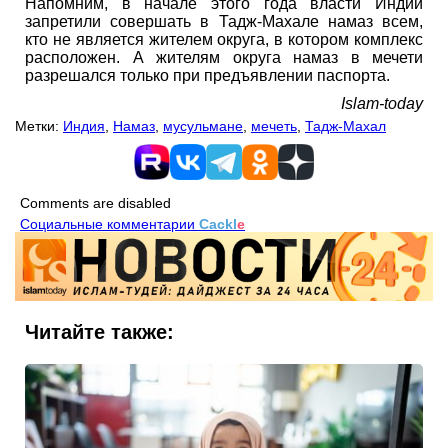
Напомним, в начале этого года власти Индии
запретили совершать в Тадж-Махале намаз всем,
кто не является жителем округа, в котором комплекс
расположен. А жителям округа намаз в мечети
разрешался только при предъявлении паспорта.
Islam-today
Метки:
Индия
,
Намаз
,
мусульмане
,
мечеть
,
Тадж-Махал
Comments are disabled
Социальные комментарии
Cackl
e
Читайте также: