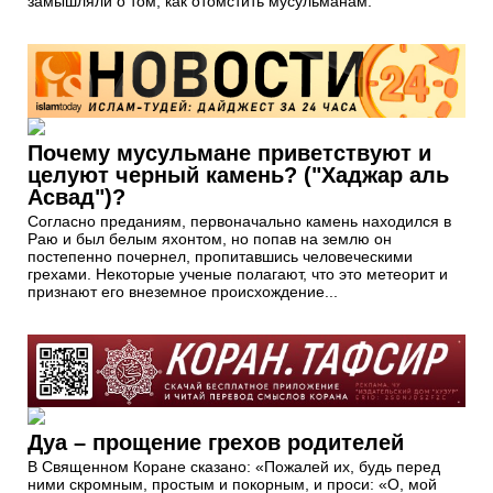
замышляли о том, как отомстить мусульманам.
Почему мусульмане приветствуют и
целуют черный камень? ("Хаджар аль
Асвад")?
Согласно преданиям, первоначально камень находился в
Раю и был белым яхонтом, но попав на землю он
постепенно почернел, пропитавшись человеческими
грехами. Некоторые ученые полагают, что это метеорит и
признают его внеземное происхождение...
Дуа – прощение грехов родителей
В Священном Коране сказано: «Пожалей их, будь перед
ними скромным, простым и покорным, и проси: «О, мой