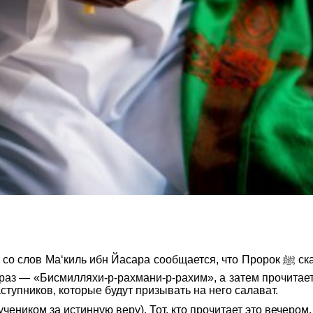
щается, что Пророк ﷺ сказал: «Если кто на рассвете 3 раза произнесет «А‘узу би-
 раз — «Бисмилляхи-р-рахмани-р-рахим», а затем прочита
ступников, которые будут призывать на него салават.
учеником за истинную веру). Тот, кто прочитает это вечером