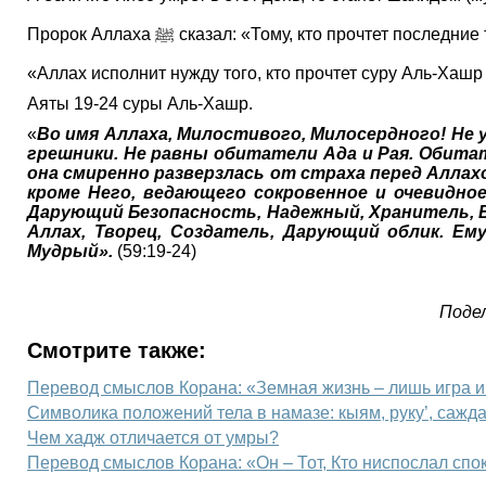
Пророк Аллаха ﷺ сказал: «Тому, кто прочтет
«Аллах исполнит нужду того, кто прочтет суру Аль-Хашр
Аяты 19-24 суры Аль-Хашр.
«
Во имя Аллаха, Милостивого, Милосердного! Не 
грешники. Не равны обитатели Ада и Рая. Обитат
она смиренно разверзлась от страха перед Аллах
кроме Него, ведающего сокровенное и очевидно
Дарующий Безопасность, Надежный, Хранитель, 
Аллах, Творец, Создатель, Дарующий облик. Ем
Мудрый».
(59:19-24)
Подел
Смотрите также:
Перевод смыслов Корана: «Земная жизнь – лишь игра и
Символика положений тела в намазе: кыям, руку’, сажд
Чем хадж отличается от умры?
Перевод смыслов Корана: «Он – Тот, Кто ниспослал спо