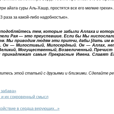
 последние три айата суры Аль-Хашр, простятся все его мелкие грехи»
 3 раза за какой-либо надобностью».
уподобляйтесь тем, которые забыли Аллаха и котор
ели Рая — это преуспевшие. Если бы Мы ниспослали 
ом. Мы приводим людям эти притчи, дабы [дать им в
е. Он — Милостивый, Милосердный. Он — Аллах, нет
Великий, Могущественный, Возвеличенный. Пречист 
у принадлежат самые Прекрасные Имена. Славят Ег
итесь этой статьей с друзьями и близкими. Сделайте р
 забава»
а и их сокровенный смысл
койствие в сердца верующих...»