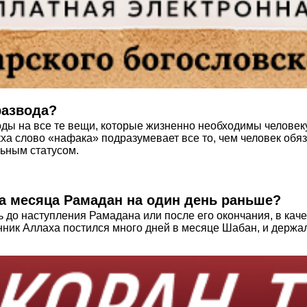
развода?
ды на все те вещи, которые жизненно необходимы человеку 
а слово «нафака» подразумевает все то, чем человек обяз
льным статусом.
а месяца Рамадан на один день раньше?
 до наступления Рамадана или после его окончания, в качес
анник Аллаха постился много дней в месяце Шабан, и держа