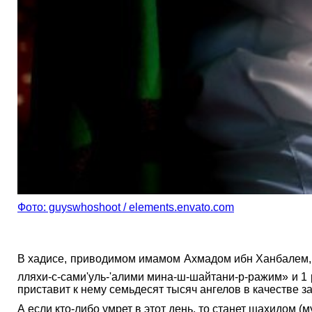
Фото: guyswhoshoot / elements.envato.com
В хадисе, приводимом имамом Ахмадом ибн Ханбалем, со слов Ма‘киль ибн Йасара сооб
лляхи-с-сами'уль-'алими мина-ш-шайтани-р-ражим» и 1
приставит к нему семьдесят тысяч ангелов в качестве за
А если кто-либо умрет в этот день, то станет шахидом (м