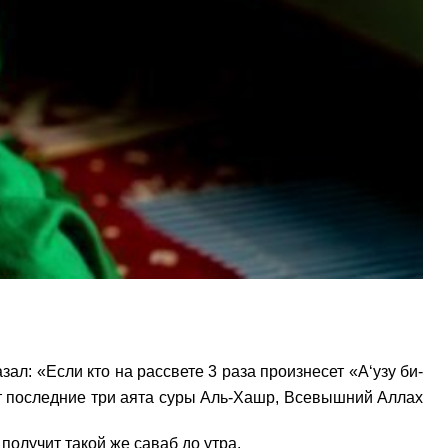
ет последние три аята суры Аль-Хашр, Всевышний Аллах
, получит такой же саваб до утра.