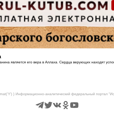
а
ина является его вера в Аллаха. Сердца верующих находят успоко
.
format('Y') } Информационно-аналитический федеральный портал "И