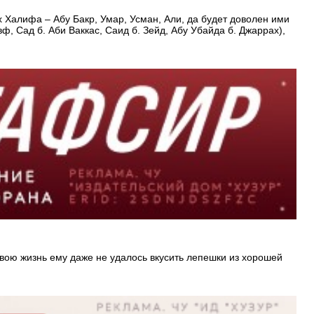
алифа – Абу Бакр, Умар, Усман, Али, да будет доволен ими
ф, Сад б. Аби Ваккас, Саид б. Зейд, Абу Убайда б. Джаррах),
вою жизнь ему даже не удалось вкусить лепешки из хорошей