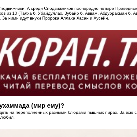
одвижники. А среди Сподвижников поочередно четыре Праведных Х
в из 10 (Талха б. Убайдуллах, Зубайр б. Аввам, Абдуррахман б. Ав
 За ними идут внуки Пророка Аллаха Хасан и Хусейн.
ухаммада (мир ему)?
сидеть на переполненных разными блюдами пышных пирах. За всю с
 любил.