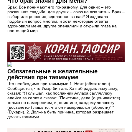
Что брак значит для меня?
Брак. Все понимают его по-разному. Для одних – это
роскошная свадьба, для других – союз на всю жизнь. Брак –
выбор или решение, сделанное за вас? Я задавала
подобный вопрос многим, и хотя некоторые ответы
вдохновили меня, другие опечалили и открыли глаза на
настоящий мир
Обязательные и желательные
действия при таяммуме
Что необходимо при таяммуме 1. Ният (обязателен).
Сообщается, что Умар бин аль-Хаттаб радыяллаху анху,
сказал: "Я слышал, как посланник Аллаха салляллаху
алейхи ва саллям сказал: "Поистине, дела (оцениваются)
только по намерениям, и, поистине, каждому человеку
(достанется) лишь то, что он намеревался (обрести)"."
(Бухари). 2. Должна быть причина, которая разрешает
делать таяммум.