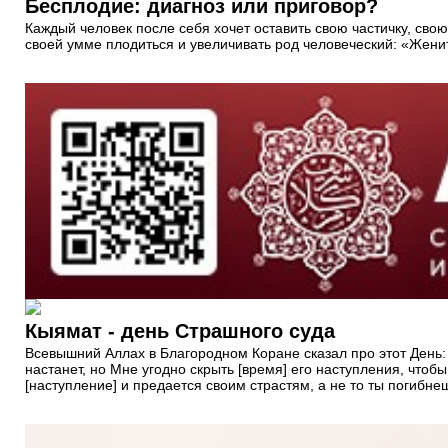
Бесплодие: диагноз или приговор?
Каждый человек после себя хочет оставить свою частичку, свою
своей умме плодиться и увеличивать род человеческий: «Жени
Кыямат - день Страшного суда
Всевышний Аллах в Благородном Коране сказал про этот День: إِنَّ السَّاعَةَ ءاَتِيَةٌ أَكَادُ أُخْفِيهَا لِتُجْزَى كُلُّ نَفْسٍ بِمَا تَسْعَى. فَلاَ يَصُدَّنَّكَ عَنْهَا مَنْ لاَ يُؤْمِنُ بِهَا وَاتَّبَعَ هَوَاهُ فَتَرْدَى «Воистину, [Судный] час непремен
настанет, но Мне угодно скрыть [время] его наступления, чтобы 
[наступление] и предается своим страстям, а не то ты погибнеш