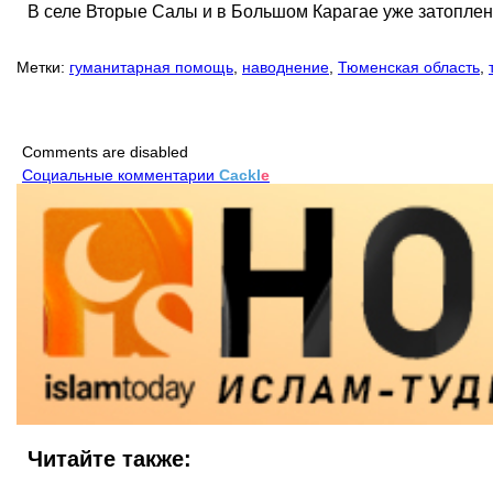
В селе Вторые Салы и в Большом Карагае уже затоплен
Метки:
гуманитарная помощь
,
наводнение
,
Тюменская область
,
Comments are disabled
Социальные комментарии
Cackl
e
Читайте также: