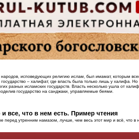
ародов, исповедующих религию ислам, был имамат, которым всецел
государство – халифат, где власть была только лишь у халифа. Но
гих разных исламских государств. Власть несколько ушла от халиф
поделив государство на санджаки, управляемые беями.
и все, что в нем есть. Пример чтения
 перед утренним намазом, лучше, чем весь этот мир и всё, что в 