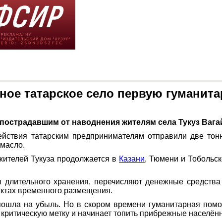
ное татарское село первую гумани
пострадавшим от наводнения жителям села Тукуз Вага
ействия татарским предпринимателям отправили две тон
 масло.
жителей Тукуза продолжается в
Казани
, Тюмени и Тобольск
ы длительного хранения, перечисляют денежные средства
унктах временного размещения.
з, пошла на убыль. Но в скором времени гуманитарная пом
 критическую метку и начинает топить прибрежные населён