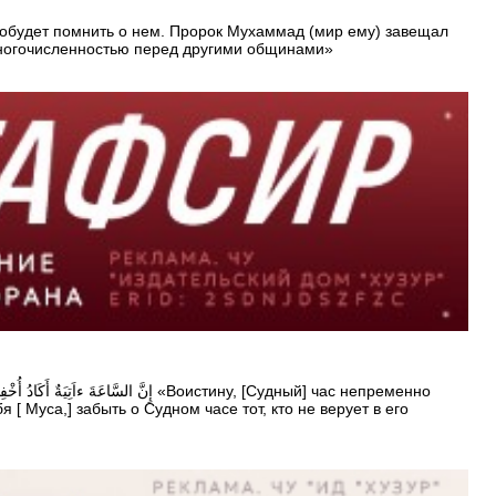
остобудет помнить о нем. Пророк Мухаммад (мир ему) завещал
 многочисленностью перед другими общинами»
 [ Муса,] забыть о Судном часе тот, кто не верует в его