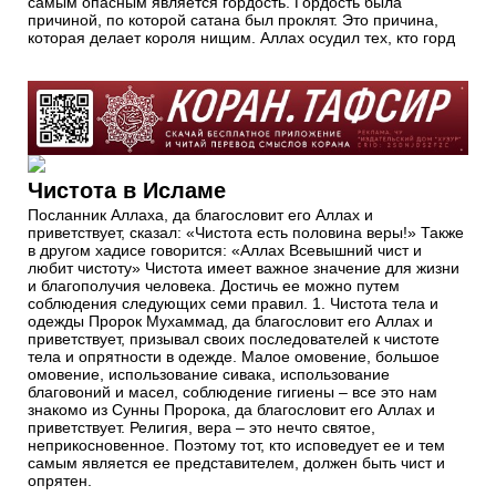
самым опасным является гордость. Гордость была
причиной, по которой сатана был проклят. Это причина,
которая делает короля нищим. Аллах осудил тех, кто горд
Чистота в Исламе
Посланник Аллаха, да благословит его Аллах и
приветствует, сказал: «Чистота есть половина веры!» Также
в другом хадисе говорится: «Аллах Всевышний чист и
любит чистоту» Чистота имеет важное значение для жизни
и благополучия человека. Достичь ее можно путем
соблюдения следующих семи правил. 1. Чистота тела и
одежды Пророк Мухаммад, да благословит его Аллах и
приветствует, призывал своих последователей к чистоте
тела и опрятности в одежде. Малое омовение, большое
омовение, использование сивака, использование
благовоний и масел, соблюдение гигиены – все это нам
знакомо из Сунны Пророка, да благословит его Аллах и
приветствует. Религия, вера – это нечто святое,
неприкосновенное. Поэтому тот, кто исповедует ее и тем
самым является ее представителем, должен быть чист и
опрятен.