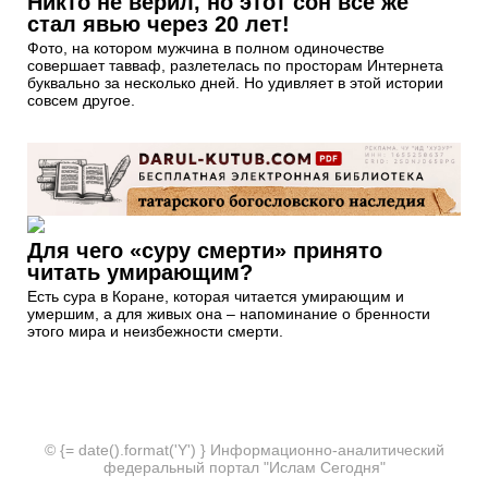
Никто не верил, но этот сон все же
стал явью через 20 лет!
Фото, на котором мужчина в полном одиночестве
совершает тавваф, разлетелась по просторам Интернета
буквально за несколько дней. Но удивляет в этой истории
совсем другое.
Для чего «суру смерти» принято
читать умирающим?
Есть сура в Коране, которая читается умирающим и
умершим, а для живых она – напоминание о бренности
этого мира и неизбежности смерти.
© {= date().format('Y') } Информационно-аналитический
федеральный портал "Ислам Сегодня"