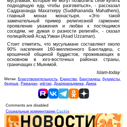
мусульман, которые не могут позволить себе купить
подходящую еду, чтобы разговеться», - рассказал
Саддхананда Махатхеру (Suddhananda Mahathero),
главный монах монастыря. «Это такой
замечательный пример религиозной гармонии:
проявление уважения и любви к постящимся
соседям, не думая о разности религий», - сказал
полицейский Асад Узман (Asad Uzzaman).
Стоит отметить, что мусульмане составляют около
90% населения 160-миллионного Бангладеш, с
крошечной общиной буддистов, проживающих в
основном в юго-восточных районах страны,
граничащих с Мьянмой.
Islam-today
Метки:
Благотворительность
,
Единство
,
Бангладеш
,
буддисты
,
бедные
,
Рамадан
,
ифтар
,
Дхармараджика
,
Дакка
Comments are disabled
Социальные комментарии
Cackl
e