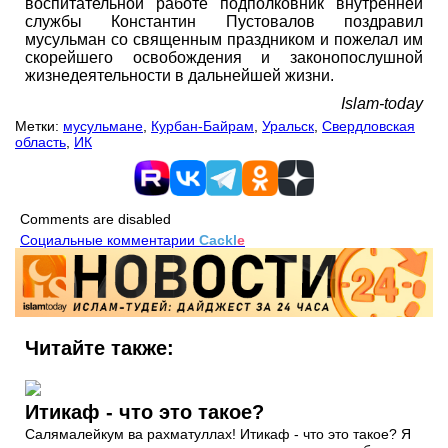
воспитательной работе подполковник внутренней
службы Константин Пустовалов поздравил
мусульман со священным праздником и пожелал им
скорейшего освобождения и законопослушной
жизнедеятельности в дальнейшей жизни.
Islam-today
Метки:
мусульмане
,
Курбан-Байрам
,
Уральск
,
Свердловская
область
,
ИК
Comments are disabled
Социальные комментарии
Cackl
e
Читайте также:
Итикаф - что это такое?
Салямалейкум ва рахматуллах! Итикаф - что это такое? Я