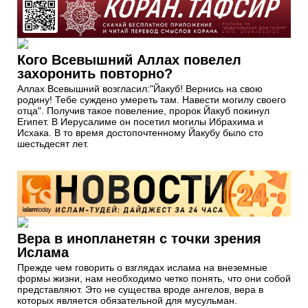
Кого Всевышний Аллах повелел
захоронить повторно?
Аллах Всевышний возгласил:"Йакуб! Вернись на свою
родину! Тебе суждено умереть там. Навести могилу своего
отца". Получив такое повеление, пророк Йакуб покинул
Египет. В Иерусалиме он посетил могилы Ибрахима и
Исхака. В то время достопочтенному Йакубу было сто
шестьдесят лет.
Вера в инопланетян с точки зрения
Ислама
Прежде чем говорить о взглядах ислама на внеземные
формы жизни, нам необходимо четко понять, что они собой
представляют. Это не существа вроде ангелов, вера в
которых является обязательной для мусульман.