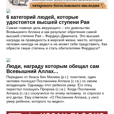
6 категорий людей, которые
удостоятся высшей ступени Рая
Самая главная цель верующего – это довольство
Всевышнего Аллаха и как результат обретение самой
высшей степени Рая – Фирдаус-Джанната. Это высшая
награда за праведность в мирской жизни, место, которое
человек никогда не видел и не может себе представить. Как
обрести такую степень и стать обитателями Фирдауса?
Люди, награду которым обещал сам
Всевышний Аллах...
Передано от Анаса бин Малика (р.г.): поистине, один
человек посещал Посланника Аллаха (с.г.в.) со своим
младенцем. Однажды этот ребенок умер. Его отец
перестал посещать Пророка (с.г.в.). Когда Посланник
Аллаха (с.г.в.) соскучился по этому человеку, то спросил о
его делах. Ему ответили: «О Посланник Аллаха, у него
умер ребенок, которого ты видел».